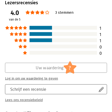
loopbaanbegeleiding
,
Lezersrecensies
loopbaanontwikkeling
4.0
Taal:
Nederlands
3 stemmen
Bindwijze:
paperback
van de 5
Aantal pagina's:
205
Uitgever:
Boom
1
Druk:
2
1
Verschijningsdatum:
21-12-2016
1
0
Hoofdrubriek:
Personeelsmanagement
0
?
Uw waardering
Log in om uw waardering te geven
Schrijf een recensie
Lees ons recensiebeleid