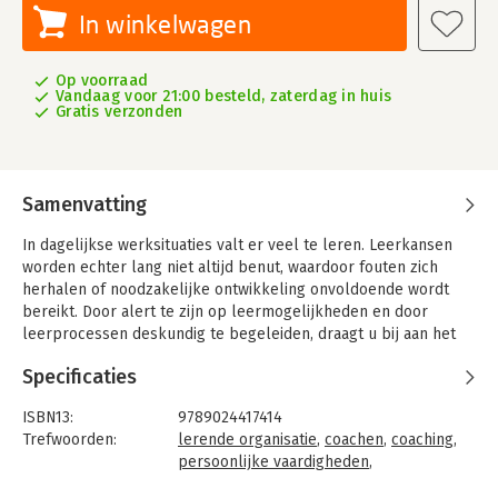
In winkelwagen
Op voorraad
Vandaag voor 21:00 besteld, zaterdag in huis
Gratis verzonden
Samenvatting
In dagelijkse werksituaties valt er veel te leren. Leerkansen
worden echter lang niet altijd benut, waardoor fouten zich
herhalen of noodzakelijke ontwikkeling onvoldoende wordt
bereikt. Door alert te zijn op leermogelijkheden en door
leerprocessen deskundig te begeleiden, draagt u bij aan het
leren van mensen en aan de ontwikkeling van een lerende
Specificaties
cultuur in uw organisatie. Opleiders, managers en docenten
krijgen met dit boek materiaal in handen voor het aanscherpen
ISBN13:
9789024417414
van hun visie op praktijkgericht opleiden en het (verder)
Trefwoorden:
lerende organisatie
,
coachen
,
coaching
,
ontwikkelen van opleidercompetenties.
persoonlijke vaardigheden
,
competentiemanagement
,
opleiding
,