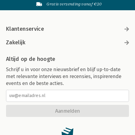
Gratis verzending vanaf €20
17.5 Het beoordelen van product en/of proces
17.6 Beoordelingscriteria
17.7 POP en portfolio
17.8 Beoordelen: Afrekenen of oogsten
Klantenservice
Bijlage: Leerstijlenonderzoek
Geraadpleegde literatuur
Zakelijk
Altijd op de hoogte
Schrijf u in voor onze nieuwsbrief en blijf up-to-date
met relevante interviews en recensies, inspirerende
events en de beste acties.
Aanmelden