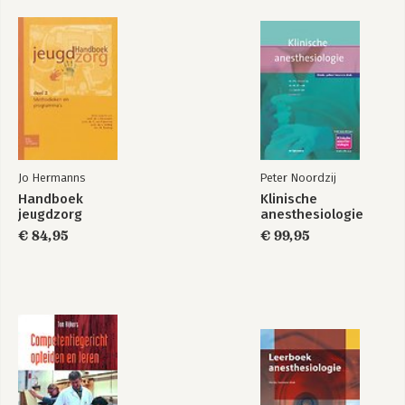
5 Van ervaren naar leren
5.1 Kenmerken van een ervaring
5.2 Van ervaring naar leerervaring
5.3 Leren als een cyclisch proces
5.4 Stagneren van leren
5.5 Soorten leerervaringen
6 Het opleidingstraject
6.1 Koersen in de omgeving
6.2 Hulpmiddelen bij koersen in de leeromgeving
Jo Hermanns
Peter Noordzij
6.3 Werkdefinitie over praktijkgericht opleiden
Handboek
Klinische
6.4 Werken aan competenties
jeugdzorg
anesthesiologie
6.5 Competent in een beroepsopleiding
€ 84,95
€ 99,95
7 De lerende
7.1 Typen van lerenden
7.2 De drives achter het leren
7.3 Leervermogen
7.4 Leren als identiteitsontwikkeling
7.5 Beroepsidentiteit
7.6 De logische niveaus van bewustzijn
7.8 Een bredere kijk op intelligentie
7.9 De kracht van gezamenlijk leren