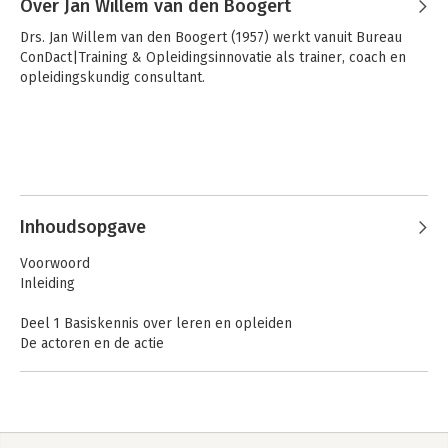
Over Jan Willem van den Boogert
Drs. Jan Willem van den Boogert (1957) werkt vanuit Bureau 
ConDact|Training & Opleidingsinnovatie als trainer, coach en 
opleidingskundig consultant.
Inhoudsopgave
Voorwoord
Inleiding
Deel 1 Basiskennis over leren en opleiden
De actoren en de actie
1 De eigen bekwaamheid van de opleider
1.1 Kijk op leren
1.2 Kerntaken en competenties van de opleider