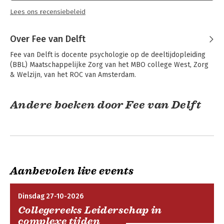
vanuit verschillende theoretische benaderingen, zoals de
Lees ons recensiebeleid
psychoanalytische benadering en de
transactionele analyse. Daarna wordt de vertaalslag gemaakt
Over Fee van Delft
naar de beroepspraktijk. Het sluit af met
Fee van Delft is docente psychologie op de deeltijdopleiding 
een module over het professioneel omgaan met overdracht en
(BBL) Maatschappelijke Zorg van het MBO college West, Zorg 
tegenoverdracht. Aan het eind van elke
& Welzijn, van het ROC van Amsterdam.
module zijn verwerkings- en toepassingsvragen opgenomen.
Voor wie
Andere boeken door Fee van Delft
Overdracht en tegenoverdracht is bedoeld voor
onderwijsinstellingen die opleiden tot beroepen
binnen welzijn en gezondheidszorg. Ook kan het een bijdrage
leveren aan de professionele vaardigheden
Aanbevolen live events
van leerkrachten, trainers, coaches, persoonlijk begeleiders
en medewerkers binnen de psychosociale
Dinsdag 27-10-2026
hulpverlening.
Collegereeks Leiderschap in
Over de auteur
complexe tijden