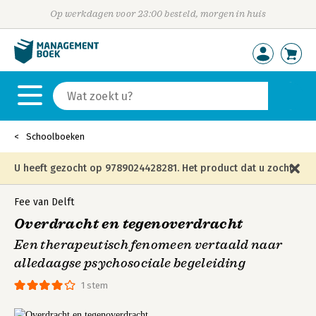
Op werkdagen voor 23:00 besteld, morgen in huis
Schoolboeken
U heeft gezocht op 9789024428281. Het product dat u zocht
is niet meer in die editie leverbaar en is vervangen door de
Fee van Delft
Overdracht en tegenoverdracht
onderstaande editie.
Een therapeutisch fenomeen vertaald naar
alledaagse psychosociale begeleiding
1 stem