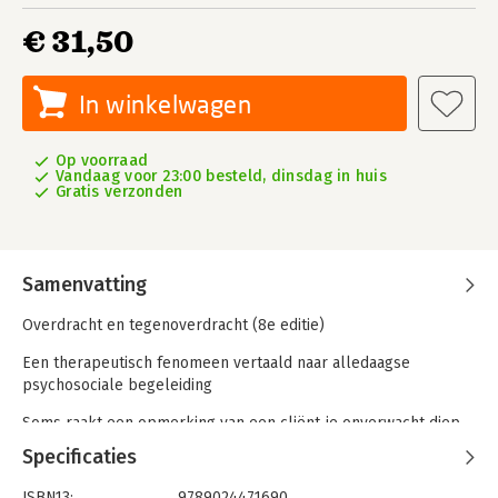
€ 31,50
In winkelwagen
Op voorraad
Vandaag voor 23:00 besteld, dinsdag in huis
Gratis verzonden
Samenvatting
Overdracht en tegenoverdracht (8e editie)
Een therapeutisch fenomeen vertaald naar alledaagse
psychosociale begeleiding
Soms raakt een opmerking van een cliënt je onverwacht diep,
of reageer je sterker dan je zou willen.
Specificaties
Wat gebeurt er dan precies? Deze editie laat zien hoe
ISBN13:
9789024471690