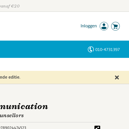
 vanaf €20
Inloggen
010-4731397
Personen
Trefwoorden
nde editie.
mmunication
ounsellors
9789024474523