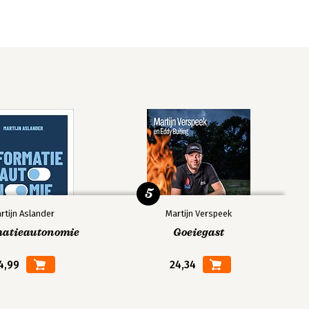
5
rtijn Aslander
Martijn Verspeek
matieautonomie
Goeiegast
4,99
24,34