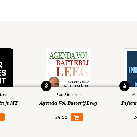
3
4
izen
Ron Steenkist
Ma
in je MT
Agenda Vol, Batterij Leeg
Infor
24,50
2