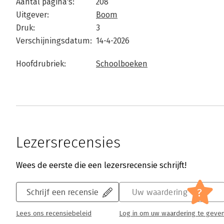
Aantal pagina's:
208
Uitgever:
Boom
Druk:
3
Verschijningsdatum:
14-4-2026
Hoofdrubriek:
Schoolboeken
Lezersrecensies
Wees de eerste die een lezersrecensie schrijft!
?
Schrijf een recensie
Uw waardering
Lees ons recensiebeleid
Log in om uw waardering te geve