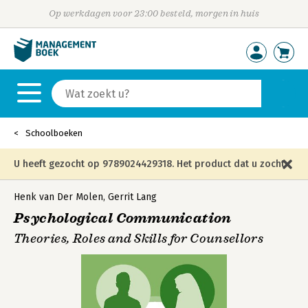
Op werkdagen voor 23:00 besteld, morgen in huis
Schoolboeken
U heeft gezocht op 9789024429318. Het product dat u zocht
is niet meer in die editie leverbaar en is vervangen door de
Henk van Der Molen
,
Gerrit Lang
Psychological Communication
onderstaande editie.
Theories, Roles and Skills for Counsellors