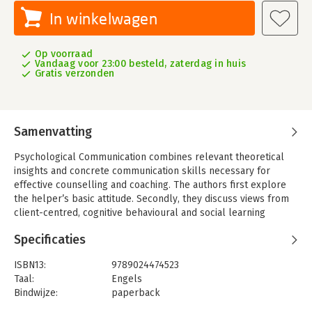
In winkelwagen
Op voorraad
Vandaag voor 23:00 besteld, zaterdag in huis
Gratis verzonden
Samenvatting
Psychological Communication combines relevant theoretical
insights and concrete communication skills necessary for
effective counselling and coaching. The authors first explore
the helper’s basic attitude. Secondly, they discuss views from
client-centred, cognitive behavioural and social learning
theories that are important for good helping. Bridging theory
Specificaties
and practice the authors describe the helper in four roles:
confidant, communicative detective, teacher, and coach. The
ISBN13:
9789024474523
helper uses these roles within a three stage helping model: (1)
Taal:
Engels
problem clarification, (2) gaining new insights and (3) treatment
Bindwijze:
paperback
of the problem. This book describes the essential
Aantal pagina's:
208
communications skills for each of these three stages, and with