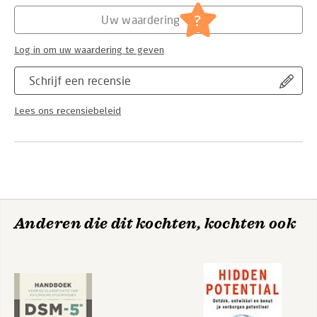
deze is bedoeld voor therapeuten die zich in de methodiek
Hoofdrubriek:
Psychologie
willen bekwamen en individuen of groepen willen begeleiden
?
Uw waardering
met 'ACT your way'. Naast achtergrondinformatie over de
methodiek, bevat de trainershandleiding een 6- en een 12-
Log in om uw waardering te geven
sessies variant, inclusief tips, uitleg, valkuilen en voorbeelden.
Schrijf een recensie
Lees ons recensiebeleid
Anderen die dit kochten, kochten ook