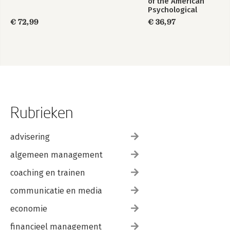
of the American
Psychological
Association 2020
€ 72,99
€ 36,97
Rubrieken
advisering
algemeen management
coaching en trainen
communicatie en media
economie
financieel management