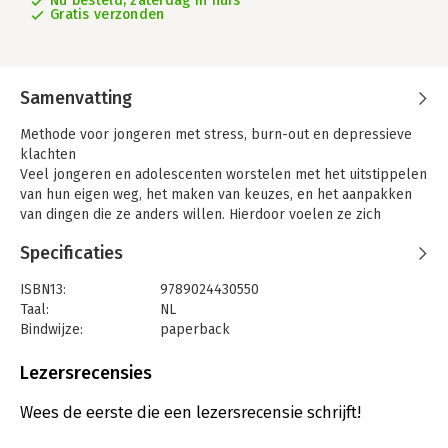
Nu besteld, zaterdag in huis
Gratis verzonden
Samenvatting
Methode voor jongeren met stress, burn-out en depressieve
klachten
Veel jongeren en adolescenten worstelen met het uitstippelen
van hun eigen weg, het maken van keuzes, en het aanpakken
van dingen die ze anders willen. Hierdoor voelen ze zich
angstig of somber en lopen ze vast in hun ontwikkeling. Een
Specificaties
toenemend aantal jongeren heeft last van stress, burn-out en
depressieve klachten. De methode 'ACT your way' is ontwikkeld
ISBN13:
9789024430550
voor jongeren tussen 15-25 jaar die vastlopen en moeite
Taal:
NL
hebben hun eigen weg te bepalen. De basis van deze methode
Bindwijze:
paperback
wordt gevormd door technieken uit de Acceptance and
Aantal pagina's:
128
Committment Therapy.
Uitgever:
Boom uitgevers Amsterdam S
Lezersrecensies
Trainershandleiding bij ACT your way
Druk:
1
Deze trainershandleiding hoort bij het werkboek ACT your way,
Verschijningsdatum:
12-6-2020
Wees de eerste die een lezersrecensie schrijft!
dat in 2018 bij Boom uitgevers Amsterdam is verschenen, en