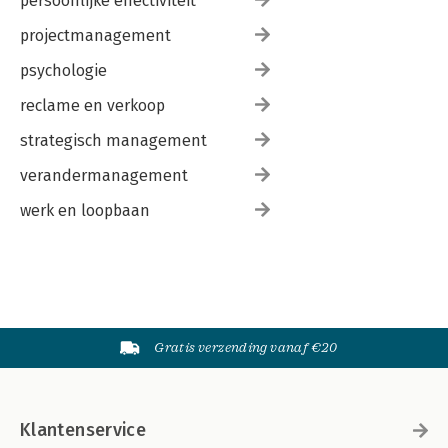
persoonlijke effectiviteit
projectmanagement
psychologie
reclame en verkoop
strategisch management
verandermanagement
werk en loopbaan
Gratis verzending vanaf €20
Klantenservice