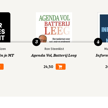
3
4
izen
Ron Steenkist
Ma
in je MT
Agenda Vol, Batterij Leeg
Infor
24,50
2