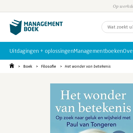
Op werkda
Uitdagingen + oplossingen
Managementboeken
Ove
Boek
Filosofie
Het wonder van betekenis