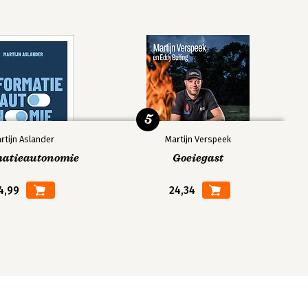
5
rtijn Aslander
Martijn Verspeek
matieautonomie
Goeiegast
4,99
24,34