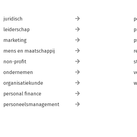
juridisch
p
leiderschap
p
marketing
p
mens en maatschappij
r
non-profit
s
ondernemen
v
organisatiekunde
w
personal finance
personeelsmanagement