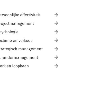
ersoonlijke effectiviteit
rojectmanagement
sychologie
eclame en verkoop
trategisch management
erandermanagement
erk en loopbaan