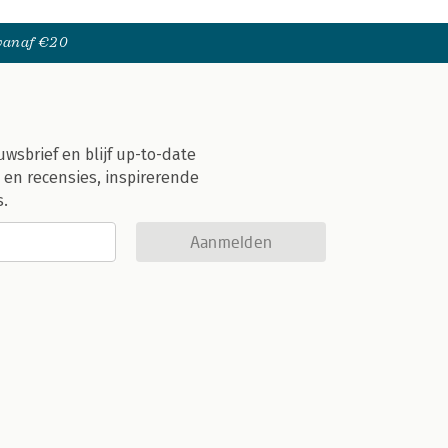
 vanaf €20
uwsbrief en blijf up-to-date
 en recensies, inspirerende
s.
Aanmelden