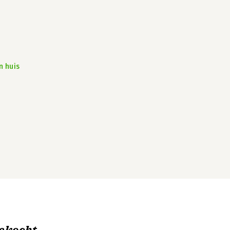
n huis
ekocht