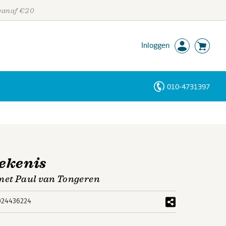
 vanaf €20
Inloggen
010-4731397
Personen
Trefwoorden
ekenis
 met Paul van Tongeren
024436224