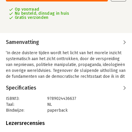
Op voorraad
Nu besteld, dinsdag in huis
Gratis verzonden
Samenvatting
‘In deze duistere tijden wordt het licht van het morele inzicht
systematisch aan het zicht onttrokken, door de verspreiding
van nepnieuws, politieke manipulatie, propaganda, ideologieën
en overige wereldvisies. Tegenover de sluipende uitholling van
de fundamenten van de democratische rechtsstaat doe ik in dit
boek een eerste aanzet tot een nieuwe verlichting.’
Specificaties
De traditionele waarden van de verlichting, het fundament van
de democratische rechtsstaat, worden van alle kanten
ISBN13:
9789024436637
bedreigd. In zijn nieuwe boek leidt Markus Gabriel ons uit de
Taal:
NL
duisternis met een vurig pleidooi voor een nieuwe verlichting,
Bindwijze:
paperback
gebaseerd op universele waarden voor de 21ste eeuw. De
Aantal pagina's:
320
steeds snellere wetenschappelijke en technologische
Uitgever:
Boom uitgevers Amsterdam W
Lezersrecensies
vooruitgang kan alleen slagen als de morele vooruitgang
Druk:
1