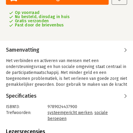
Op voorraad
Nu besteld, dinsdag in huis
Gratis verzonden
Past door de brievenbus
Samenvatting
Het verbinden en activeren van mensen met een
ondersteuningsvraag en hun sociale omgeving staat centraal in
de participatiemaatschappij. Met minder geld en een
toegenomen problematiek, is het verlenen van goede zorg niet
gemakkelijker geworden. Door gebruik te maken van de kracht
van het systeem als geheel is het toch mogelijk om op een
Specificaties
efficiënte en effectieve manier ondersteuning te geven. In dit
boek lees je hoe je dat kunt doen.
ISBN13:
9789024437900
Systeemgericht werken brengt een andere manier van kijken
Trefwoorden:
systeemgericht werken
,
sociale
met zich mee. Je richt je niet op mogelijke oorzaken, maar kijkt
beroepen
naar de situatie in zijn geheel. Alle betrokkenen ervaren een
Taal:
Nederlands
situatie namelijk op hun eigen manier. Bij een systeemgerichte
Bindwijze:
paperback
Lezersrecensies