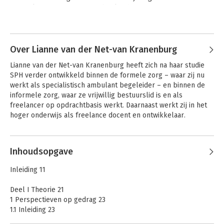
Uniek aan het boek:
netwerk voor Humanitas. Dit boek schreef ze samen met tien 
- Ontwikkeld in samenwerking met studenten, docenten en
andere auteurs en een groot aantal meelezers. Haar ambitie is 
professionals.
om bij te dragen aan een samenleving waarin iedereen zichzelf 
- Bundeling van inzichten uit de psychologie, pedagogiek en
mag zijn.
social work.
Over Lianne van der Net-van Kranenburg
- Logische opbouw en een consequent doorgevoerde
structuur, waarbij rekening is gehouden met verschillende
Lianne van der Net-van Kranenburg heeft zich na haar studie 
leer- en verwerkingsstijlen.
SPH verder ontwikkeld binnen de formele zorg – waar zij nu 
- Elk hoofdstuk bevat leerdoelen en opdrachten op alle
werkt als specialistisch ambulant begeleider – en binnen de 
niveaus van Bloom.
informele zorg, waar ze vrijwillig bestuurslid is en als 
- Online materiaal
freelancer op opdrachtbasis werkt. Daarnaast werkt zij in het 
hoger onderwijs als freelance docent en ontwikkelaar.
De website omvat onder andere:
- video's en achtergrondinformatie;
- individuele opdrachten, samenwerkingsopdrachten en
groepsopdrachten;
Inhoudsopgave
- zelftoetsmogelijkheden;
- begrippentrainer.
Inleiding 11
'Systeemgericht werken in sociale beroepen' is geschreven
Deel I Theorie 21
voor hbo-studenten die een sociale opleiding volgen,
1 Perspectieven op gedrag 23
bijvoorbeeld toegepaste psychologie, social work en
1.1 Inleiding 23
pedagogiek. Het boek kan worden ingezet in alle leerjaren van
1.2 Psychodynamisch perspectief 26