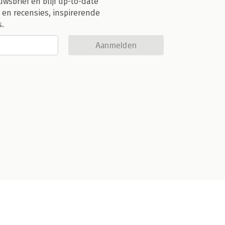
uwsbrief en blijf up-to-date
 en recensies, inspirerende
s.
Aanmelden