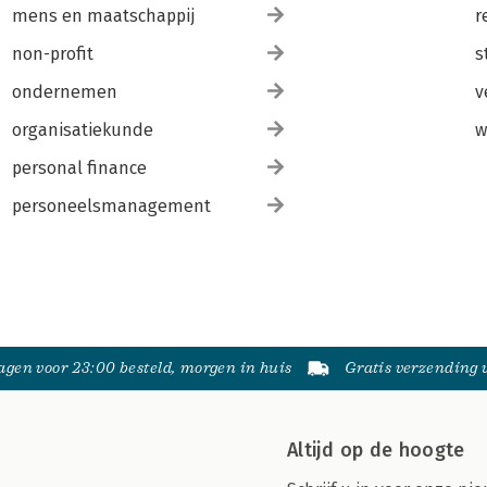
mens en maatschappij
r
non-profit
s
ondernemen
v
organisatiekunde
w
personal finance
personeelsmanagement
gen voor 23:00 besteld, morgen in huis
Gratis verzending
Altijd op de hoogte