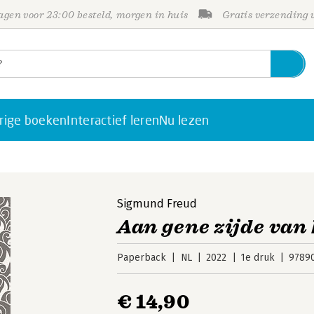
gen voor 23:00 besteld, morgen in huis
Gratis verzending
rige boeken
Interactief leren
Nu lezen
Sigmund Freud
Aan gene zijde van 
Paperback
NL
2022
1e druk
9789
€ 14,90