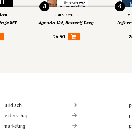
3
4
izen
Ron Steenkist
Ma
in je MT
Agenda Vol, Batterij Leeg
Infor
24,50
2
juridisch
p
leiderschap
p
marketing
p