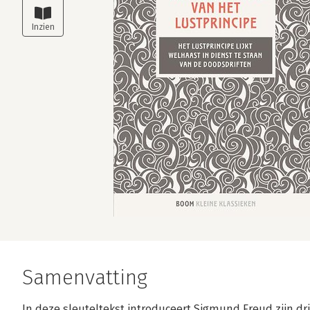
Samenvatting
In deze sleuteltekst introduceert Sigmund Freud zijn d