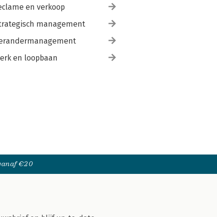
eclame en verkoop
trategisch management
erandermanagement
erk en loopbaan
 vanaf €20