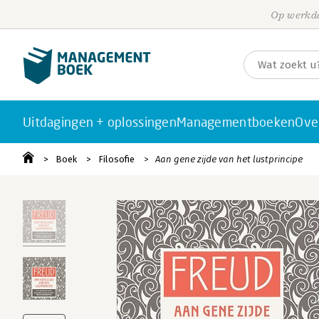
Op werkda
Uitdagingen + oplossingen
Managementboeken
Ove
Boek
Filosofie
Aan gene zijde van het lustprincipe