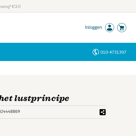
 vanaf €20
Inloggen
010-4731397
Personen
Trefwoorden
het lustprincipe
024448869