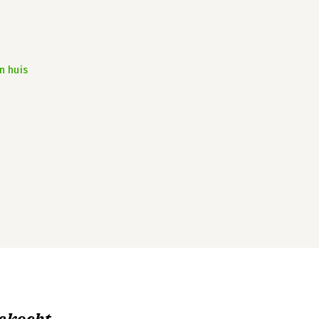
n huis
ekocht