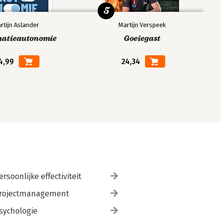
5
rtijn Aslander
Martijn Verspeek
matieautonomie
Goeiegast
4,99
24,34
ersoonlijke effectiviteit
rojectmanagement
sychologie