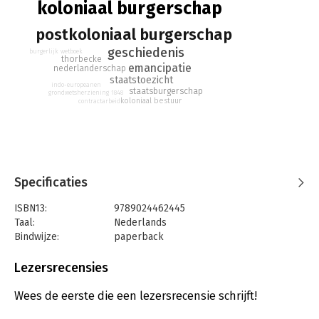
koloniaal burgerschap
nog steeds invloed heeft op vraagstukken rondom gelijkheid
en sociale rechtvaardigheid.
postkoloniaal burgerschap
geschiedenis
burgerlijk wetboek
thorbecke
emancipatie
nederlanderschap
staatstoezicht
indo-europeanen
staatsburgerschap
grondwetsherziening 1848
koloniaal bestuur
contractarbeid
Specificaties
ISBN13:
9789024462445
Taal:
Nederlands
Bindwijze:
paperback
Aantal pagina's:
304
Uitgever:
Boom
Lezersrecensies
Druk:
1
Verschijningsdatum:
25-11-2024
Wees de eerste die een lezersrecensie schrijft!