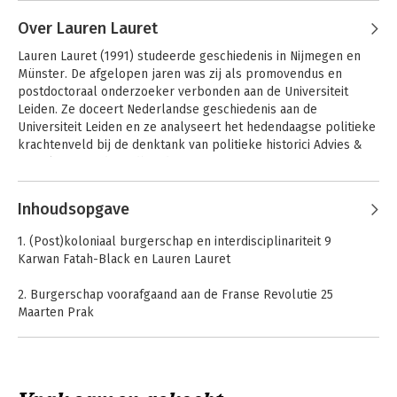
Black
Over Lauren Lauret
Lauren Lauret (1991) studeerde geschiedenis in Nijmegen en 
Münster. De afgelopen jaren was zij als promovendus en 
postdoctoraal onderzoeker verbonden aan de Universiteit 
Leiden. Ze doceert Nederlandse geschiedenis aan de 
Universiteit Leiden en ze analyseert het hedendaagse politieke 
krachtenveld bij de denktank van politieke historici Advies & 
Actualiteit van de Radboud Universiteit Nijmegen.
Andere boeken door Lauren Lauret
Inhoudsopgave
Eigendomsstrijd
Ooggetuigen van
1. (Post)koloniaal burgerschap en interdisciplinariteit 9
de Nederlandse
Karwan Fatah-Black en Lauren Lauret
slavernij
2. Burgerschap voorafgaand aan de Franse Revolutie 25
Maarten Prak
3. Vooral voor personeel? 35
Civiele rechtbanken in VOC-handelsposten en -nederzettingen
Dries Lyna