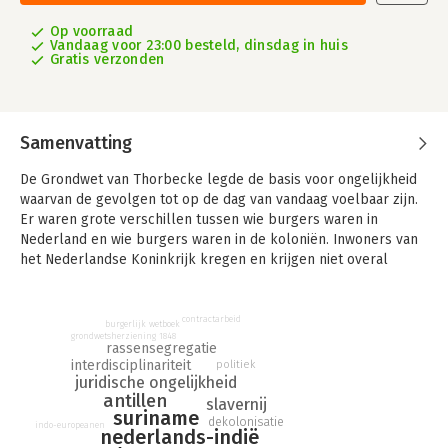
Op voorraad
Vandaag voor 23:00 besteld, dinsdag in huis
Gratis verzonden
Samenvatting
De Grondwet van Thorbecke legde de basis voor ongelijkheid
waarvan de gevolgen tot op de dag van vandaag voelbaar zijn.
Er waren grote verschillen tussen wie burgers waren in
Nederland en wie burgers waren in de koloniën. Inwoners van
het Nederlandse Koninkrijk kregen en krijgen niet overal
dezelfde rechten, plichten en behandeling. Deze verschillen
vormen een belangrijk onderdeel van de discussie over
postkoloniaal burgerschap in Nederland.
contractarbeid
burgerlijk wetboek
grondwetsherziening 1848
rassensegregatie
In Koloniaal burgerschap onderzoeken de auteurs de
interdisciplinariteit
politiek
oorsprong en doorwerking van de koloniale
juridische ongelijkheid
burgerschapsvormen. De Molukse kwestie, het onopgeloste
antillen
slavernij
Surinaamse aow-gat en de overheidsexcuses voor koloniale
suriname
dekolonisatie
indo-europeanen
nederlands-indië
slavernij tonen aan dat het koloniale verleden van Nederland