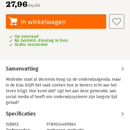
27,96
34,95
In winkelwagen
Op voorraad
Nu besteld, dinsdag in huis
Gratis verzonden
Samenvatting
Motivatie staat al decennia hoog op de onderwijsagenda, maar
in de klas blijft het vaak zoeken hoe je tieners echt aan het
leren krijgt. Hoe komt dat? Ligt het aan deze generatie, aan
social media of heeft ons onderwijssysteem zijn langste tijd
gehad?
In een wereld vol afleiding is gerichte aandacht schaars en
Specificaties
kwetsbaar. Leerlingen hebben hun leraren daarom harder
nodig dan ooit. Zonder richting, structuur en houvast komen
ISBN13:
9789024469864
maar weinig tieners in beweging. Intrinsieke motivatie is