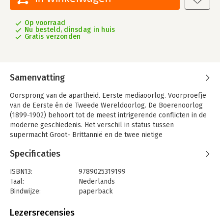
Op voorraad
Nu besteld, dinsdag in huis
Gratis verzonden
Samenvatting
Oorsprong van de apartheid. Eerste mediaoorlog. Voorproefje
van de Eerste én de Tweede Wereldoorlog. De Boerenoorlog
(1899-1902) behoort tot de meest intrigerende conflicten in de
moderne geschiedenis. Het verschil in status tussen
supermacht Groot- Brittannië en de twee nietige
Boerenrepublieken Transvaal en Oranje Vrijstaat, bewoond
Specificaties
door afstammelingen van Nederlandse kolonisten, was bizar
groot. Toch moesten de Britten heel ver gaan om de oorlog te
ISBN13:
9789025319199
winnen, tot en met systematische terreur tegen de
Taal:
Nederlands
burgerbevolking.
Bindwijze:
paperback
De Boeren leken ten onder te gaan, als tragische helden van
Aantal pagina's:
616
een afgesloten tijdperk. Maar na het verlies van de oorlog
Uitgever:
Athenaeum Uitgeverij
Lezersrecensies
wonnen ze de vrede. Ze herschiepen Zuid-Afrika in een land