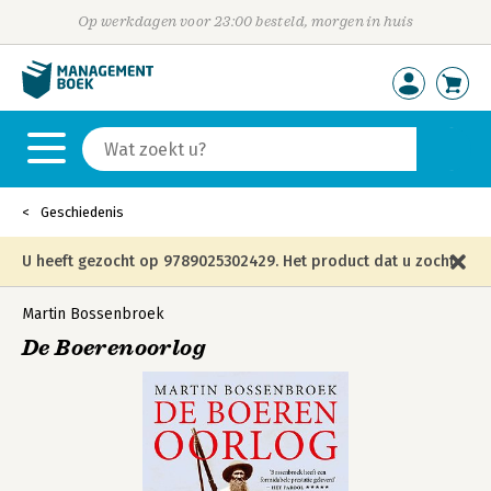
Op werkdagen voor 23:00 besteld, morgen in huis
Geschiedenis
U heeft gezocht op 9789025302429. Het product dat u zocht
is niet meer in die editie leverbaar en is vervangen door de
Martin Bossenbroek
De Boerenoorlog
onderstaande editie.