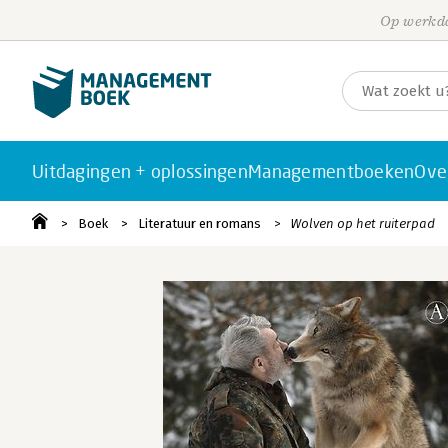
Op werkda
Uitdagingen + oplossingen
Managementboeken
Ove
Boek
Literatuur en romans
Wolven op het ruiterpad