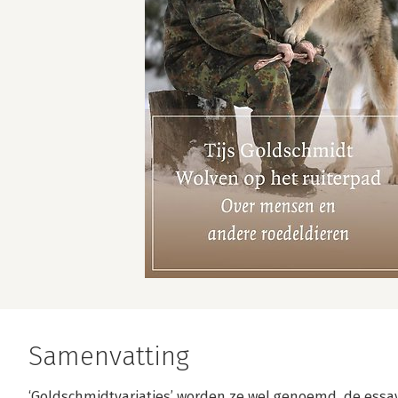
Samenvatting
‘Goldschmidtvariaties’ worden ze wel genoemd, de essays