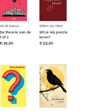
Ish Ait Hamou
Willem Jan Otten
De theorie van de
Wil je mij poëzie
1 of 2
leren?
€ 18,50
€ 22,50