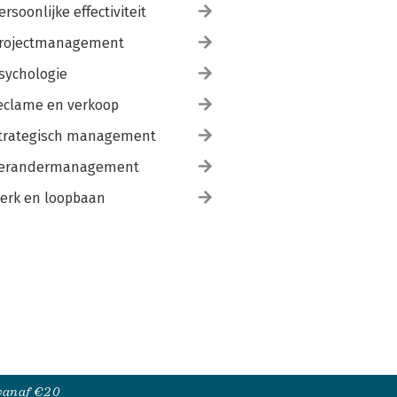
ersoonlijke effectiviteit
rojectmanagement
sychologie
eclame en verkoop
trategisch management
erandermanagement
erk en loopbaan
 vanaf €20