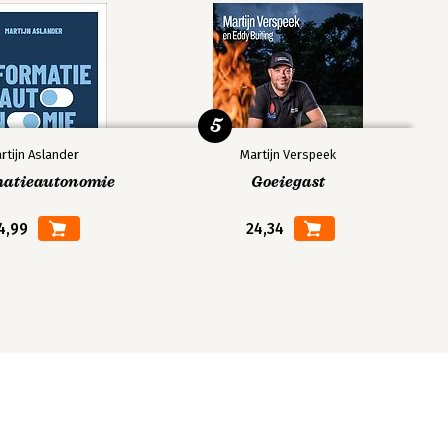
5
rtijn Aslander
Martijn Verspeek
matieautonomie
Goeiegast
4,99
24,34