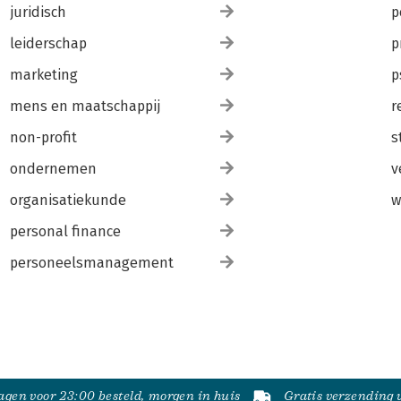
juridisch
p
leiderschap
p
marketing
p
mens en maatschappij
r
non-profit
s
ondernemen
v
organisatiekunde
w
personal finance
personeelsmanagement
gen voor 23:00 besteld, morgen in huis
Gratis verzending