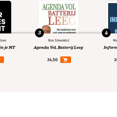
3
4
izen
Ron Steenkist
Ma
in je MT
Agenda Vol, Batterij Leeg
Infor
24,50
2