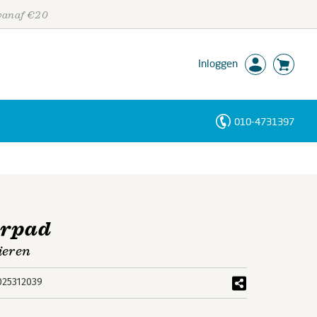
 vanaf €20
Inloggen
010-4731397
Personen
Trefwoorden
erpad
ieren
025312039