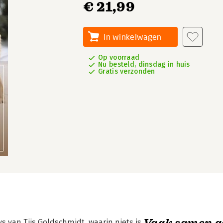
€ 21,99
In winkelwagen
Op voorraad
Nu besteld, dinsdag in huis
Gratis verzonden
Vaak samen g
 van Tijs Goldschmidt, waarin niets is