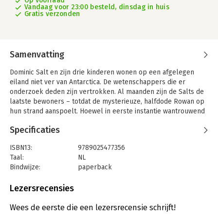
Op voorraad
Vandaag voor 23:00 besteld, dinsdag in huis
Gratis verzonden
Samenvatting
Dominic Salt en zijn drie kinderen wonen op een afgelegen
eiland niet ver van Antarctica. De wetenschappers die er
onderzoek deden zijn vertrokken. Al maanden zijn de Salts de
laatste bewoners – totdat de mysterieuze, halfdode Rowan op
hun strand aanspoelt. Hoewel in eerste instantie wantrouwend
verzorgt Dominic haar verwondingen en naarmate Rowan
Specificaties
herstelt begint ze een plekje te krijgen in het gezin. Maar
bepaalde vragen blijven knagen. Wat kwam Rowan uitgerekend
ISBN13:
9789025477356
op deze verlaten plek doen? Wat houdt Dominic voor haar
Taal:
NL
verborgen? Ondertussen krijgen ze geen contact meer met
Bindwijze:
paperback
het vasteland en worden de voorjaarsstormen steeds
Aantal pagina's:
352
verwoestender. Kunnen ze elkaar voldoende vertrouwen, krijgt
Uitgever:
Atlas Contact
Lezersrecensies
hun liefde een kans – voordat het te laat is?
Druk:
1
Verschijningsdatum:
17-9-2025
Wees de eerste die een lezersrecensie schrijft!