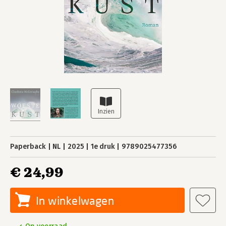
Paperback
NL
2025
1e druk
9789025477356
€ 24,99
In winkelwagen