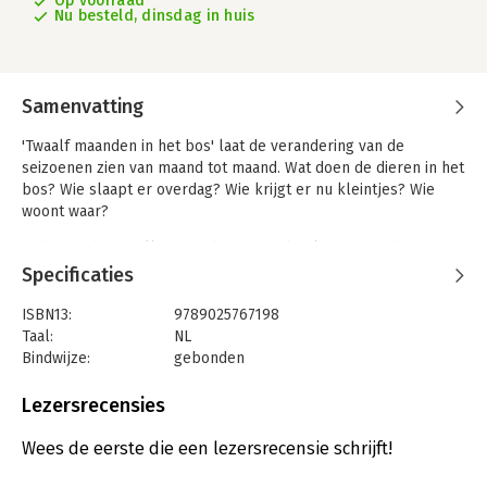
Op voorraad
Nu besteld, dinsdag in huis
Samenvatting
'Twaalf maanden in het bos' laat de verandering van de
seizoenen zien van maand tot maand. Wat doen de dieren in het
bos? Wie slaapt er overdag? Wie krijgt er nu kleintjes? Wie
woont waar?
In dit prachtig geïllustreerde prentenboek zie je het bos
veranderen van maand tot maand. Alle bosbewoners staan op
Specificaties
elke dubbele pagina en zijn dus in elke maand terug te vinden.
Afhankelijk van het weer en het tijdstip (dag of nacht) zijn ze
ISBN13:
9789025767198
steeds op een andere plek weer iets anders aan het doen. Wie
Taal:
NL
woont waar? Wie slaapt er overdag? Welk dier vindt een maatje
Bindwijze:
gebonden
voor altijd en wie krijgt in welke maand kleintjes? Op zoek
Aantal pagina's:
28
naar deze antwoorden beleeft je peuter of kleuter eindeloos
Uitgever:
Gottmer
Lezersrecensies
kijkplezier.
Druk:
1
Verschijningsdatum:
27-2-2018
Wees de eerste die een lezersrecensie schrijft!