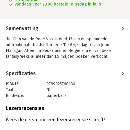
Op voorraad
Vandaag voor 23:00 besteld, dinsdag in huis
Samenvatting
'De Clan van de Rode Vos' is deel 13 van de spannende
internationale bestsellerserie 'De Grijze Jager' van John
Flanagan. Alleen in Nederland en België zijn er van deze
fantasyreeks al meer dan 1,5 miljoen boeken verkocht.
In 'De clan van de Rode Vos' hebben twee favoriete
personages uit de serie, Will en Maddie, een pittige missie voor
Specificaties
de boeg. De Clan van de Rode Vos staat bekend om hun
conservatieve opvatting dat vrouwen niet op de troon horen en
ISBN13:
9789025768430
vormt een ernstige bedreiging voor het voortbestaan van het
Taal:
NL
koninkrijk van Araluen...
Bindwijze:
paperback
Aantal pagina's:
384
'De Clan van de Rode Vos' vormt samen met het volgende boek
Uitgever:
Gottmer
Lezersrecensies
in de reeks, 'Het duel bij Araluen' (boek 14), een afgerond
Druk:
1
verhaal. Voor lezers vanaf 10 jaar.
Verschijningsdatum:
27-9-2018
Wees de eerste die een lezersrecensie schrijft!