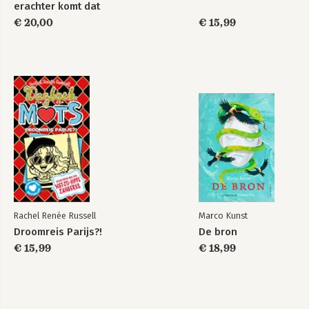
erachter komt dat
het leven best
€ 20,00
€ 15,99
ingewikkeld is
Rachel Renée Russell
Marco Kunst
Droomreis Parijs?!
De bron
€ 15,99
€ 18,99