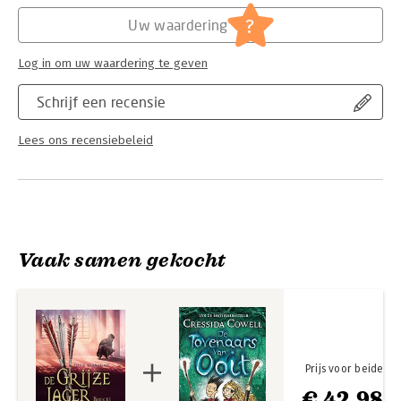
Hoofdrubriek:
Jeugd
Serie:
De Grijze Jager
?
Uw waardering
Log in om uw waardering te geven
Schrijf een recensie
Lees ons recensiebeleid
Vaak samen gekocht
Prijs voor beide
€ 42,98