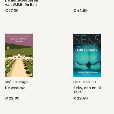
De liefdesliederen
van W.E.B. Du Bois
€ 17,50
€ 44,99
José Saramago
Lotte Hendrickx
De weduwe
Seks, een en al
seks
€ 22,99
€ 22,50