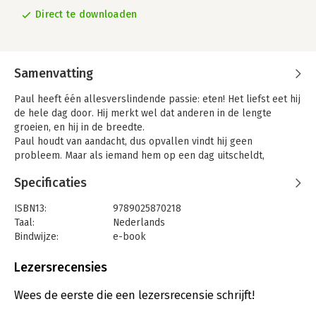
Direct te downloaden
Samenvatting
Paul heeft één allesverslindende passie: eten! Het liefst eet hij
de hele dag door. Hij merkt wel dat anderen in de lengte
groeien, en hij in de breedte.
Paul houdt van aandacht, dus opvallen vindt hij geen
probleem. Maar als iemand hem op een dag uitscheldt,
verandert er iets. Hij wil niet meer naar school. Wat nu? Wordt
Specificaties
hij voortaan gepest? Of kan hij zelf iets doen aan de manier
waarop anderen hem zien?
ISBN13:
9789025870218
Humoristisch verhaal over (heel veel) eten,
Taal:
Nederlands
doorzettingsvermogen en trots zijn op wie je bent.
Bindwijze:
e-book
Van dit boek is ook een jeugdeditie beschikbaar onder de titel
Beveiliging:
watermerk
Kiloknaller.
Bestandsformaat:
epub
Lezersrecensies
Aantal pagina's:
95
Uitgever:
Leopold
Wees de eerste die een lezersrecensie schrijft!
Verschijningsdatum:
2-11-2015