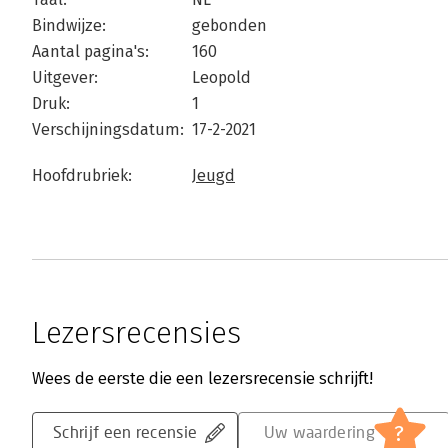
Bindwijze:
gebonden
Aantal pagina's:
160
Uitgever:
Leopold
Druk:
1
Verschijningsdatum:
17-2-2021
Hoofdrubriek:
Jeugd
Lezersrecensies
Wees de eerste die een lezersrecensie schrijft!
?
Schrijf een recensie
Uw waardering