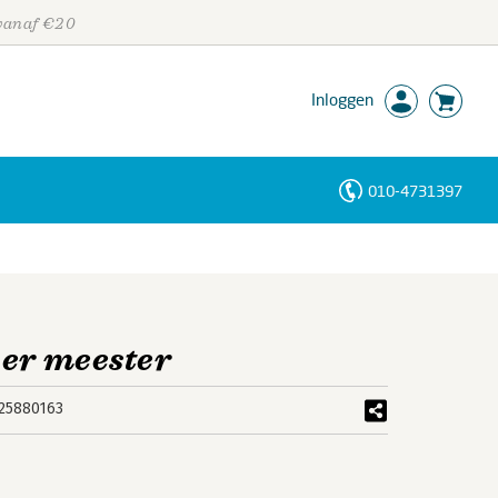
 vanaf €20
Inloggen
010-4731397
Personen
Trefwoorden
der meester
25880163