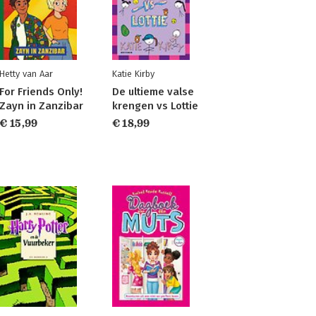
Hetty van Aar
Katie Kirby
For Friends Only!
De ultieme valse
Zayn in Zanzibar
krengen vs Lottie
€ 15,99
€ 18,99