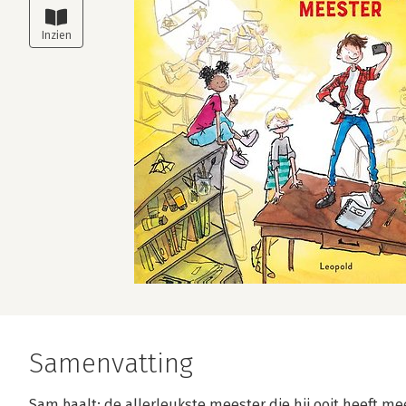
Samenvatting
Sam baalt: de allerleukste meester die hij ooit heeft m