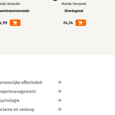
rtijn Aslander
Martijn Verspeek
matieautonomie
Goeiegast
4,99
24,34
ersoonlijke effectiviteit
rojectmanagement
sychologie
eclame en verkoop