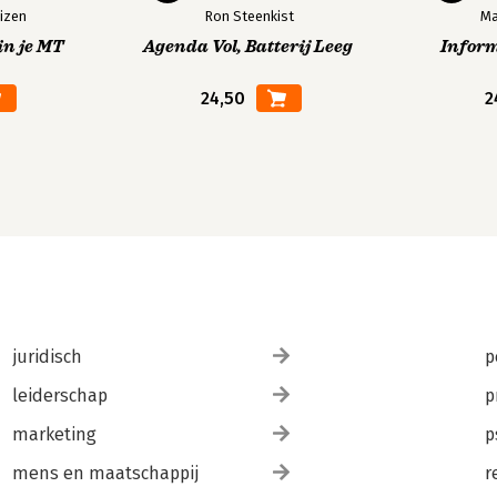
izen
Ron Steenkist
Ma
in je MT
Agenda Vol, Batterij Leeg
Infor
24,50
2
juridisch
p
leiderschap
p
marketing
p
mens en maatschappij
r