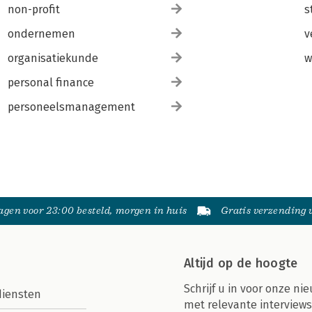
non-profit
s
ondernemen
v
organisatiekunde
w
personal finance
personeelsmanagement
gen voor 23:00 besteld, morgen in huis
Gratis verzending
Altijd op de hoogte
Schrijf u in voor onze nie
diensten
met relevante interviews