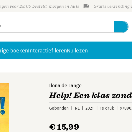
gen voor 23:00 besteld, morgen in huis
Gratis verzending
rige boeken
Interactief leren
Nu lezen
Ilona de Lange
Help! Een klas zon
Gebonden
NL
2021
1e druk
97890
€ 15,99