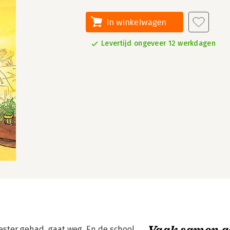
In winkelwagen
Levertijd ongeveer 12 werkdagen
Vaak samen g
eester gehad, gaat weg. En de school