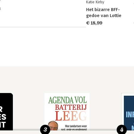
Katie Kirby
n
Het bizarre BFF-
gedoe van Lottie
€ 18,99
3
4