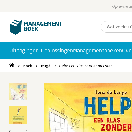
Op werkda
Uitdagingen + oplossingen
Managementboeken
Ove
Boek
Jeugd
Help! Een klas zonder meester