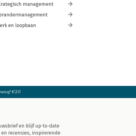
trategisch management
erandermanagement
erk en loopbaan
 vanaf €20
uwsbrief en blijf up-to-date
 en recensies, inspirerende