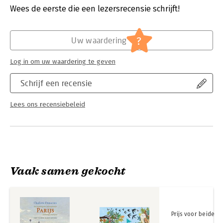
Verschijningsdatum:
14-2-2025
Wees de eerste die een lezersrecensie schrijft!
Hoofdrubriek:
Jeugd
Serie:
Kunstprentenboeken
?
Uw waardering
Log in om uw waardering te geven
Schrijf een recensie
Lees ons recensiebeleid
Vaak samen gekocht
Prijs voor beide