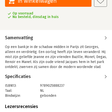
In winkelwagen
Op voorraad
Nu besteld, dinsdag in huis
Samenvatting
Op een bankje in de schaduw midden in Parijs zit Georges,
alleen en verdrietig. Een oorlog heeft zijn leven veranderd. Hij
mist zijn geliefde Jeanne en zijn vrienden Bazille, Monet, Degas,
Renoir en Manet. Als zijn oude vriend Jacques hem in het park
ontdekt, zwerven zij samen door de modern wordende stad.
Dematons volgt hun wandelroute, aan de hand van
Specificaties
hoogtepunten van het Franse impressionisme.
ISBN13:
9789025888237
Zoek: de luchtballon, de gele ballon, de zwarte kat, en
Taal:
NL
Georges.
Bindwijze:
gebonden
Aantal pagina's:
32
Uitgever:
Leopold
Lezersrecensies
Druk:
1