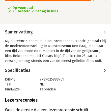
Op voorraad
Nu besteld, dinsdag in huis
Samenvatting
Mylo Freeman neemt je in het prentenboek Titanic, gemaakt bij
de modetentoonstelling in Kunstmuseum Den Haag, mee naar
een tijd van mode en romantiek in de tijd van de gelijknamige
film. Bekroond met elf Oscars blijft Titanic ruim 25 jaar na
verschijnen nog steeds een van de meest geliefde films ooit.
Een nieuwe generatie houdt Titanic-feestjes en diners, want de
Specificaties
film blijft veelbekeken op Netflix. Een iconische romance
beeldschoon aangekleed, in een tijdperk van grote
ISBN13:
9789025888701
maatschappelijke veranderingen. Het Kunstmuseum Den Haag
Taal:
NL
toont komend najaar mode van upstairs en downstairs, en trekt
Bindwijze:
gebonden
een parallel met onze huidige tijd. Mylo Freeman maakt het
Aantal pagina's:
32
verhaal levend voor jonge en oude modefans.
Uitgever:
Leopold
Lezersrecensies
Druk:
1
Verschijningsdatum:
10-9-2025
Wees de eerste die een lezersrecensie schrijft!