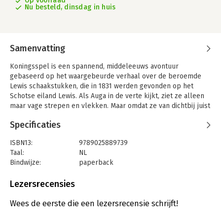
Op voorraad
Nu besteld, dinsdag in huis
Samenvatting
Koningsspel is een spannend, middeleeuws avontuur
gebaseerd op het waargebeurde verhaal over de beroemde
Lewis schaakstukken, die in 1831 werden gevonden op het
Schotse eiland Lewis. Als Auga in de verte kijkt, ziet ze alleen
maar vage strepen en vlekken. Maar omdat ze van dichtbij juist
wél scherp ziet, kan ze de fijnste versieringen maken in het
Specificaties
ivoor dat de jagers meebrengen van de walrusjacht. Stiekem
glipt Auga aan boord van haar vaders schip, waarna ze
ISBN13:
9789025889739
ongewild betrokken raakt bij een strijd tussen meedogenloze
Taal:
NL
machthebbers. Ze moet voorkomen dat haar prachtige
Bindwijze:
paperback
schaakspel in verkeerde handen terechtkomt, met gevaar voor
Aantal pagina's:
336
eigen leven…
Uitgever:
Leopold
Lezersrecensies
Druk:
3
Verschijningsdatum:
1-10-2025
Wees de eerste die een lezersrecensie schrijft!