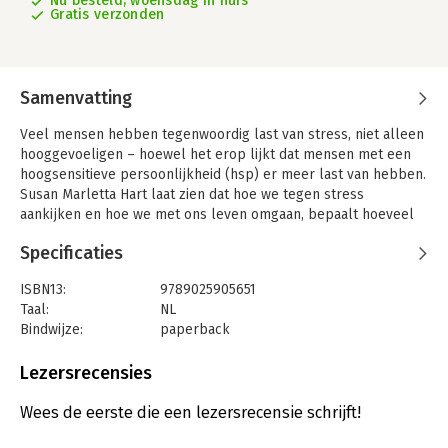
Nu besteld, woensdag in huis
Gratis verzonden
Samenvatting
Veel mensen hebben tegenwoordig last van stress, niet alleen
hooggevoeligen – hoewel het erop lijkt dat mensen met een
hoogsensitieve persoonlijkheid (hsp) er meer last van hebben.
Susan Marletta Hart laat zien dat hoe we tegen stress
aankijken en hoe we met ons leven omgaan, bepaalt hoeveel
last we ondervinden van stress. We kunnen daarom kijken naar
Specificaties
stress óf kijken naar levensvreugde. In dit boek onderzoekt
Susan welke processen, gedachten en omgangsvormen ons
ISBN13:
9789025905651
spanning, en welke ons ontspanning en genot kunnen
Taal:
NL
brengen. Daarbij geeft ze ook yoga-oefeningen en meditaties
Bindwijze:
paperback
om direct verlichting te brengen.
Aantal pagina's:
224
Uitgever:
Ten Have
Lezersrecensies
Druk:
1
Verschijningsdatum:
12-12-2017
Wees de eerste die een lezersrecensie schrijft!