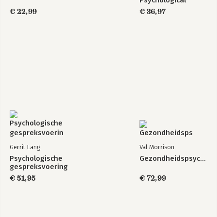
Psychological
Association 2020
€ 22,99
€ 36,97
Gerrit Lang
Val Morrison
Psychologische
Gezondheidspsychologie
gespreksvoering
€ 51,95
€ 72,99