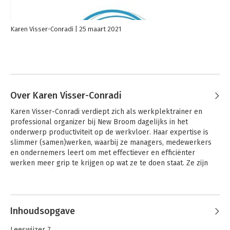
Karen Visser-Conradi
25 maart 2021
Over Karen Visser-Conradi
Karen Visser-Conradi verdiept zich als werkplektrainer en 
professional organizer bij New Broom dagelijks in het 
onderwerp productiviteit op de werkvloer. Haar expertise is 
slimmer (samen)werken, waarbij ze managers, medewerkers 
en ondernemers leert om met effectiever en efficiënter 
werken meer grip te krijgen op wat ze te doen staat. Ze zijn 
daardoor zelf de baas over waar hun aandacht, tijd en energie 
naartoe gaat. 

Voor Vakmedianet/Management Support geeft ze trainingen 
over haar vakgebied, maar ook trainingen over communicatie, 
Inhoudsopgave
veranderingen en de toekomst van het secretaressevak. 

Regelmatig verschijnen van haar hand artikelen over deze en 
Leeswijzer 7