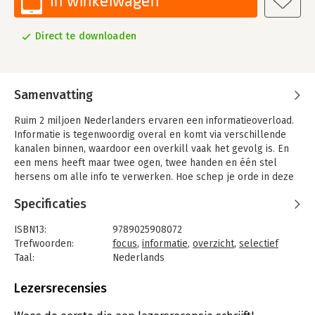
In winkelwagen
Direct te downloaden
Samenvatting
Ruim 2 miljoen Nederlanders ervaren een informatieoverload.
Informatie is tegenwoordig overal en komt via verschillende
kanalen binnen, waardoor een overkill vaak het gevolg is. En
een mens heeft maar twee ogen, twee handen en één stel
hersens om alle info te verwerken. Hoe schep je orde in deze
chaos?
Specificaties
Karen Visser biedt met ‘Infodetox’ praktische technieken die je
helpen om je focus te vergroten door selectiever te worden in
ISBN13:
9789025908072
wat je laat binnenkomen.
Trefwoorden:
focus
,
informatie
,
overzicht
,
selectief
Taal:
Nederlands
Bindwijze:
e-book
Beveiliging:
watermerk
Lezersrecensies
Bestandsformaat:
epub
Uitgever:
Ten Have