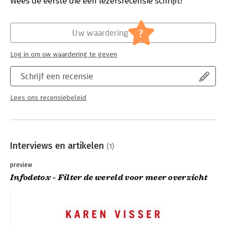
Wees de eerste die een lezersrecensie schrijft!
Verschijningsdatum:
12-1-2021
Hoofdrubriek:
Psychologie
?
Uw waardering
Log in om uw waardering te geven
Schrijf een recensie
Lees ons recensiebeleid
Interviews en artikelen
(1)
preview
Infodetox - Filter de wereld voor meer overzicht