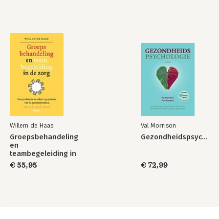
Willem de Haas
Val Morrison
Groepsbehandeling
Gezondheidspsychologie
en
teambegeleiding in
de zorg
€ 55,95
€ 72,99