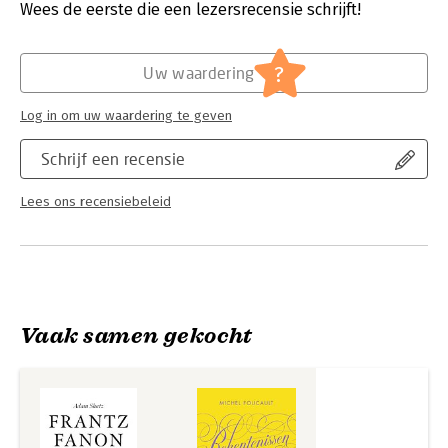
Verschijningsdatum:
3-7-2025
Wees de eerste die een lezersrecensie schrijft!
leven van Fanon.' – Historiek
Hoofdrubriek:
Filosofie
?
Uw waardering
Log in om uw waardering te geven
Schrijf een recensie
Lees ons recensiebeleid
Vaak samen gekocht