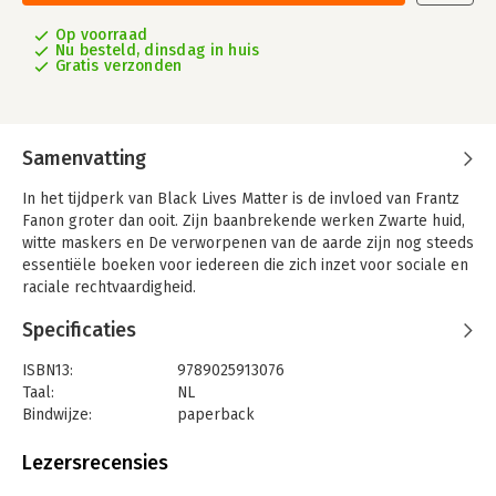
Op voorraad
Nu besteld, dinsdag in huis
Gratis verzonden
Samenvatting
In het tijdperk van Black Lives Matter is de invloed van Frantz
Fanon groter dan ooit. Zijn baanbrekende werken Zwarte huid,
witte maskers en De verworpenen van de aarde zijn nog steeds
essentiële boeken voor iedereen die zich inzet voor sociale en
raciale rechtvaardigheid.
Adam Shatz vertelt het fascinerende verhaal van Fanons leven:
Specificaties
van zijn jeugd in Martinique en zijn revolutionaire psychiatrie
tot zijn rol in de Algerijnse onafhankelijkheidsstrijd.
ISBN13:
9789025913076
Taal:
NL
‘Fanons opstandige woede is nog altijd even voelbaar als
Bindwijze:
paperback
relevant.’ – De Volkskrant
Aantal pagina's:
512
Uitgever:
Ten Have
Lezersrecensies
'In deze omvangrijke nieuwe biografie schildert de
Druk:
1
Amerikaanse journalist/historicus Adam Shatz het intrigerende