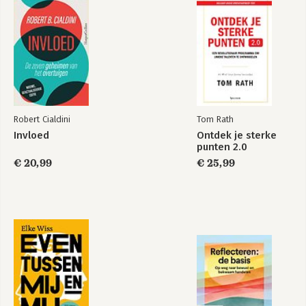
'Wij worden allemaal ondernemer'
- Een interview met Peter Blom
'De toekomstige leider moet durven falen'
- Een interview met Cees Veerman
De vergeten taal van God. De woestijnervaring als
inspiratiebron voor leiderschap, vroeger en nu
- Jan Willem Kirpestein
Duurzaam leiderschap en vuile deugden
- Louke M. van Wensveen
Robert Cialdini
Tom Rath
Invloed
Ontdek je sterke
Bibliografie
punten 2.0
Over de auteurs
€ 20,99
€ 25,99