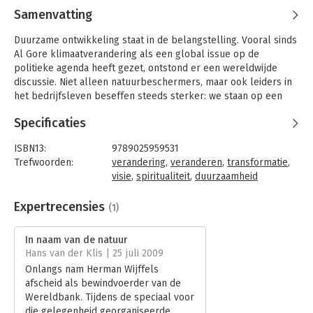
Samenvatting
Duurzame ontwikkeling staat in de belangstelling. Vooral sinds
Al Gore klimaatverandering als een global issue op de
politieke agenda heeft gezet, ontstond er een wereldwijde
discussie. Niet alleen natuurbeschermers, maar ook leiders in
het bedrijfsleven beseffen steeds sterker: we staan op een
kruispunt in de ontwikkeling van het leven op aarde;
Specificaties
verstrekkende veranderingen zijn onvermijdelijk.
Radicaal nieuwe visies op het leven zijn noodzakelijk, maar dat
ISBN13:
9789025959531
vergt een cultuuromslag en nieuwe waardeoriëntaties. In dit
Trefwoorden:
verandering
,
veranderen
,
transformatie
,
boek zijn interviews opgenomen met prominente denkers en
visie
,
spiritualiteit
,
duurzaamheid
doeners op het gebied van duurzaamheid en business
Taal:
Nederlands
spiritualiteit. Herman Wijffels, Herma van der Weide, Cees
Bindwijze:
paperback
Expertrecensies
(1)
Veerman, Evelyn Tucker, Peter Blom, Hans Boot, Louke van
Aantal pagina's:
143
Wensveen, Jan Willem Kirpestein en Ian Player geven hun visie
Uitgever:
Ten Have
In naam van de natuur
op leiderschap in relatie tot duurzame ontwikkeling en
Druk:
1
Hans van der Klis | 25 juli 2009
persoonlijke transformatie.
Hoofdrubriek:
Persoonlijke effectiviteit
Onlangs nam Herman Wijffels
afscheid als bewindvoerder van de
Wereldbank. Tijdens de speciaal voor
die gelegenheid georganiseerde