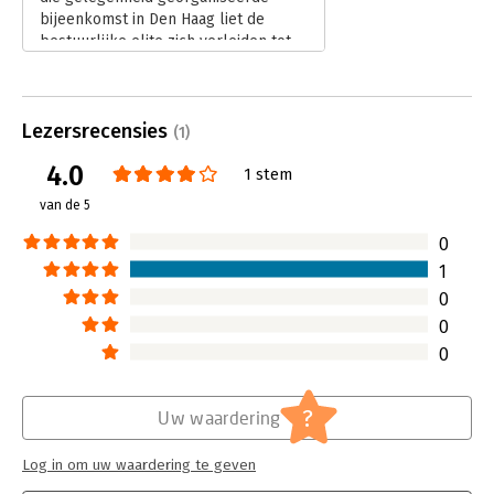
bijeenkomst in Den Haag liet de
bestuurlijke elite zich verleiden tot
een discussie over een aantal van zijn
idealen. ‘We moeten iets vinden
voorbij kapitalisme of socialisme’, zei
Lezersrecensies
Wijffels bij zijn afscheid.
(1)
Lees verder
4.0
1 stem
van de 5
0
1
0
0
0
?
Uw waardering
Log in om uw waardering te geven