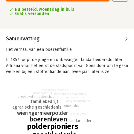
Nu besteld, woensdag in huis
Gratis verzonden
Samenvatting
Het verhaal van een boerenfamilie
In 1857 loopt de jonge en onbevangen landarbeidersdochter
Adriana voor het eerst de stadspoort van Goes door om te gaan
werken bij een stoffenhandelaar. Twee jaar later is ze
ongehuwd zwanger. Deze gebeurtenis vormt het begin van een
verhaal over de strijd om het voortbestaan van een
Nederlandse boerenfamilie.
landarbeidersdochter
landaanwinning
economische ontwikkeling
ongehuwd moederschap
landaanwinning
Wie erft de boerderij? Dat is de vraag waarmee elke
familiebedrijf
landarbeidersdochter
kinderrijke boerenfamilie vroeg of laat te maken krijgt. Nieuw
ontginning
agrarische geschiedenis
ontgonnen land, de polders, bieden uitkomst voor deze
wieringermeerpolder
familie-epos
gezinnen. In 1927 start de drooglegging van de
boerenleven
landarbeiders
Wieringermeerpolder; tien jaar later krijgen Kees, het
polderpioniers
kleinkind van Adriana, en zijn vrouw Naan een perceel