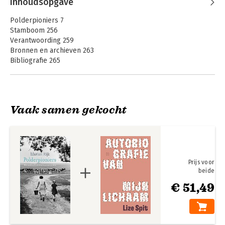
Inhoudsopgave
Polderpioniers 7
Stamboom 256
Verantwoording 259
Bronnen en archieven 263
Bibliografie 265
Dankwoord 271
Vaak samen gekocht
Prijs voor
beide
€ 51,49