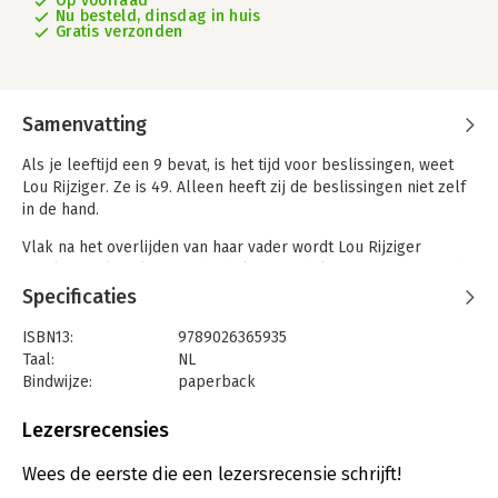
Op voorraad
Nu besteld, dinsdag in huis
Gratis verzonden
Samenvatting
Als je leeftijd een 9 bevat, is het tijd voor beslissingen, weet
Lou Rijziger. Ze is 49. Alleen heeft zij de beslissingen niet zelf
in de hand.
Vlak na het overlijden van haar vader wordt Lou Rijziger
ontslagen als columnist bij de krant – de krant waar haar vader
politiek verslaggever was. De chef biedt haar een baantje aan
Specificaties
als opschoner van het necrologieënarchief. Een ondankbare
klus, denkt ze. Maar ze raakt gefascineerd door het genre van
ISBN13:
9789026365935
de Posthuma, en komt het laatste verhaal van haar vader op
Taal:
NL
het spoor. Dat leidt naar Spanje. Met haar kat Broer, de
Bindwijze:
paperback
zesjarige Emmy en een zakje met as van haar vader begint ze
Aantal pagina's:
280
aan een reis naar het zuiden.
Uitgever:
Ambo|Anthos
Lezersrecensies
Druk:
1
Omdat ik je zie is de LINDA. Lekker Lezen-boekenclubtitel van
Verschijningsdatum:
5-3-2026
Wees de eerste die een lezersrecensie schrijft!
het voorjaar 2026 en een absolute leestip voor dit seizoen.