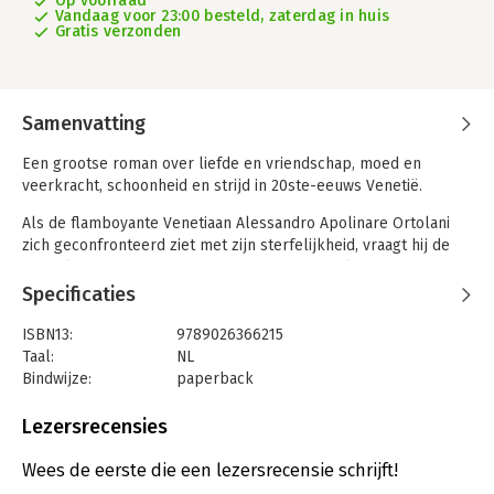
Op voorraad
Vandaag voor 23:00 besteld, zaterdag in huis
Gratis verzonden
Samenvatting
Een grootse roman over liefde en vriendschap, moed en
veerkracht, schoonheid en strijd in 20ste-eeuws Venetië.
Als de flamboyante Venetiaan Alessandro Apolinare Ortolani
zich geconfronteerd ziet met zijn sterfelijkheid, vraagt hij de
Nederlandse schrijver Ruben naar Venetië te komen om zijn
levensverhaal op te tekenen. ‘Het wordt een opera in veel te
Specificaties
veel aktes,’ zegt Ortolani zelf, een opera die begint met zijn
‘explosieve’ geboorte in 1918 en langs een wervelend decor
ISBN13:
9789026366215
voert dat wordt gevormd door het fascisme van Mussolini, de
Taal:
NL
Tweede Wereldoorlog en de chaotische decennia erna.
Bindwijze:
paperback
Aantal pagina's:
592
Vol overgave vertelt Ortolani over zijn liefdes en verliezen, zijn
Uitgever:
Ambo|Anthos
Lezersrecensies
vrienden en vijanden, zijn heldendaden en misdaden, zijn
Druk:
1
zoektocht naar geluk en zijn diepste gemis. En dat alles in
Verschijningsdatum:
7-5-2026
Wees de eerste die een lezersrecensie schrijft!
Venetië, waar de schoonheid en de dood nooit ver weg zijn.