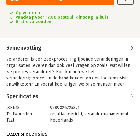
Op voorraad
Vandaag voor 17:00 besteld, dinsdag in huis
Gratis verzonden
Samenvatting
Veranderen is een zoekproces. Ingrijpende veranderingen in
organisaties leveren dan ook veel vragen op zoals: wat willen
we precies veranderen? Hoe kunnen we het
veranderingsproces in de hand houden en een toekomstvisie
ontwikkelen? En vooral hoe krijgen we onze mensen mee?
Deze en andere vragen komen in dit werkboek uitgebreid aan
Specificaties
de orde. U kunt dit werkboek gebruiken als checklist om na te
gaan of u geen belangrijke zaken over het hoofd heeft gezien.
ISBN13:
9789026725371
Daarnaast doen de auteurs diverse suggesties hoe u deze open
Trefwoorden:
resultaatgericht
,
verandermanagement
plekken en vragen in uw eigen situatie kunt oplossen.
Taal:
Nederlands
'Veranderen met resultaat' is bedoeld voor diegenen die het
Bindwijze:
paperback
initiatief hebben genomen voor zo'n traject en/of er
Aantal pagina's:
100
Lezersrecensies
verantwoordelijk voor zijn. Zij zullen in dit werkboek een
Uitgever:
Boom