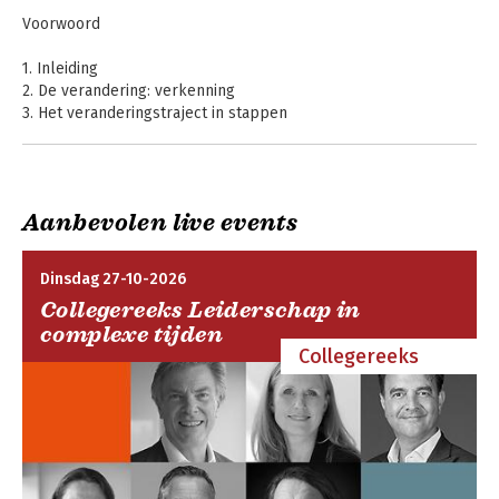
Voorwoord
1. Inleiding
2. De verandering: verkenning
3. Het veranderingstraject in stappen
Stappen
1. Probleemstelling vaststellen
2. Visie ontwikkelen
Aanbevolen live events
3. Gewenste situatie bepalen
4. De huidige situatie beschrijven
5. Veranderingsstrategie ontwerpen
Dinsdag 27-10-2026
6. Planning maken
Collegereeks Leiderschap in
7. Invoeren van de verandering
complexe tijden
8. Bestendigen van de verandering
Collegereeks
4. Kritische succesfactoren
Literatuur