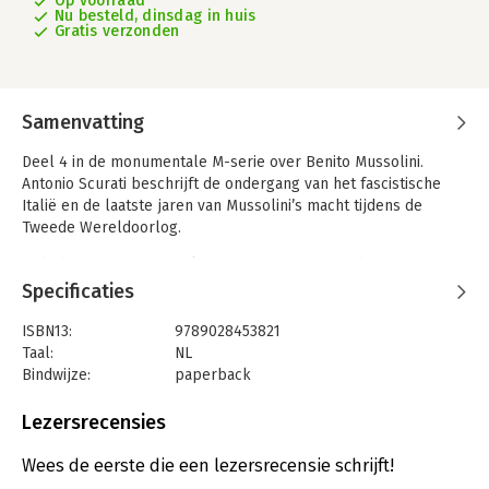
Op voorraad
Nu besteld, dinsdag in huis
Gratis verzonden
Samenvatting
Deel 4 in de monumentale M-serie over Benito Mussolini.
Antonio Scurati beschrijft de ondergang van het fascistische
Italië en de laatste jaren van Mussolini’s macht tijdens de
Tweede Wereldoorlog.
'M behoort tot de grote literaire prestaties van deze eeuw tot
nu toe.' de Volkskrant
Specificaties
Eind juni 1940. Benito Mussolini kondigt aan dat het uur van de
ISBN13:
9789028453821
waarheid is aangebroken. Terwijl de Tweede Wereldoorlog
Taal:
NL
Europa overspoelt, groeit binnen het fascistische regime de
Bindwijze:
paperback
onvrede over de Duce. Mussolini blijft geloven dat hij Hitler
Aantal pagina's:
640
kan beïnvloeden, maar raakt steeds verder verstrikt in de
Uitgever:
Wereldbibliotheek
Lezersrecensies
oorlog die hij zelf heeft omarmd.
Druk:
1
Verschijningsdatum:
6-3-2025
Wees de eerste die een lezersrecensie schrijft!
In deze historische roman, gebaseerd op historische