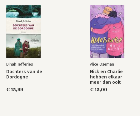
Dinah Jefferies
Alice Oseman
Dochters van de
Nick en Charlie
Dordogne
hebben elkaar
meer dan ooit
nodig…
€ 15,99
€ 15,00