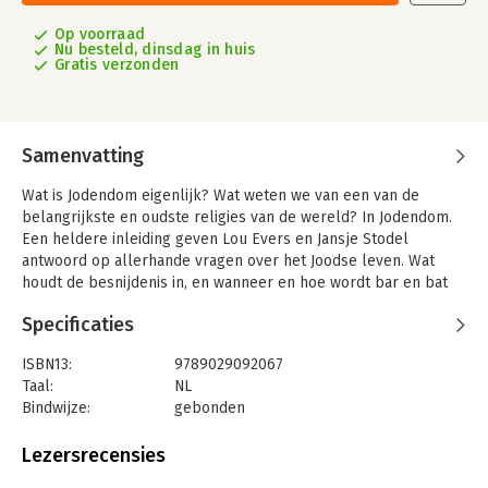
Op voorraad
Nu besteld, dinsdag in huis
Gratis verzonden
Samenvatting
Wat is Jodendom eigenlijk? Wat weten we van een van de
belangrijkste en oudste religies van de wereld? In Jodendom.
Een heldere inleiding geven Lou Evers en Jansje Stodel
antwoord op allerhande vragen over het Joodse leven. Wat
houdt de besnijdenis in, en wanneer en hoe wordt bar en bat
mitswa gevierd; wat zijn de gebruiken rondom huwelijk,
Specificaties
scheiding, ziekte en dood? Natuurlijk worden ook de Joodse
feestdagen en de sjabbat uitgelegd. En welke Joodse
ISBN13:
9789029092067
stromingen zijn er in Nederland?
Taal:
NL
Jodendom. Een heldere inleiding is een helder opgebouwd
Bindwijze:
gebonden
verhaal dat inzicht geeft in het Joodse leven van dag tot dag en
Aantal pagina's:
224
van jaar tot jaar. Het geeft een overzichtelijk portret van de
Uitgever:
J.M. Meulenhoff
Lezersrecensies
Joden en hun tradities.
Druk:
11