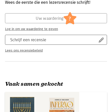
Verschijningsdatum:
4-7-2017
Wees de eerste die een lezersrecensie schrijft!
Hoofdrubriek:
Religie
?
Uw waardering
Log in om uw waardering te geven
Schrijf een recensie
Lees ons recensiebeleid
Vaak samen gekocht