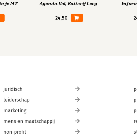
in je MT
Agenda Vol, Batterij Leeg
Infor
24,50
2
juridisch
p
leiderschap
p
marketing
p
mens en maatschappij
r
non-profit
s