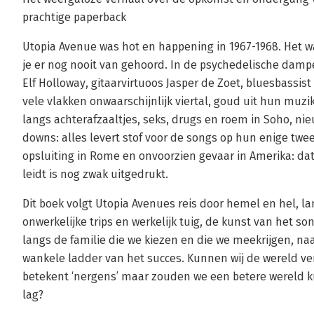
prachtige paperback
Utopia Avenue was hot en happening in 1967-1968. Het w
je er nog nooit van gehoord. In de psychedelische dam
Elf Holloway, gitaarvirtuoos Jasper de Zoet, bluesbassis
vele vlakken onwaarschijnlijk viertal, goud uit hun muz
langs achterafzaaltjes, seks, drugs en roem in Soho, 
downs: alles levert stof voor de songs op hun enige twe
opsluiting in Rome en onvoorzien gevaar in Amerika: d
leidt is nog zwak uitgedrukt.
Dit boek volgt Utopia Avenues reis door hemel en hel, la
onwerkelijke trips en werkelijk tuig, de kunst van het s
langs de familie die we kiezen en die we meekrijgen, na
wankele ladder van het succes. Kunnen wij de wereld ver
betekent ‘nergens’ maar zouden we een betere wereld k
lag?