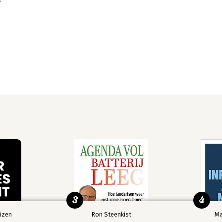
3
4
izen
Ron Steenkist
Ma