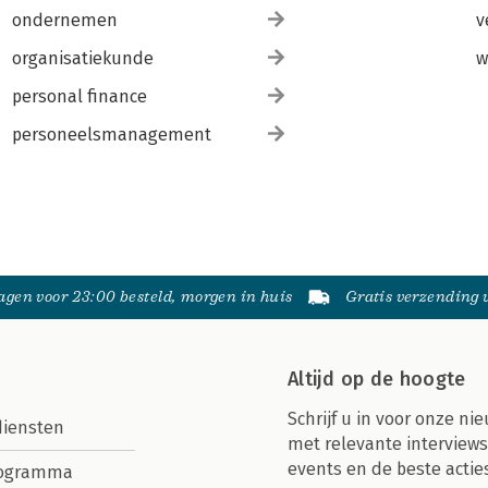
ondernemen
v
organisatiekunde
w
personal finance
personeelsmanagement
gen voor 23:00 besteld, morgen in huis
Gratis verzending
Altijd op de hoogte
Schrijf u in voor onze nie
diensten
met relevante interviews
events en de beste actie
rogramma