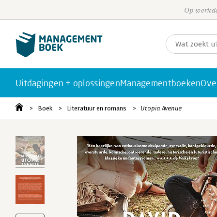
Op werkda
Uitdagingen + oplossingen
Managementboeken
Ove
Boek
Literatuur en romans
Utopia Avenue