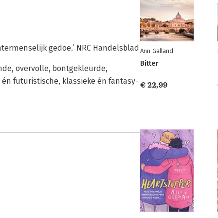
 intermenselijk gedoe.’ NRC Handelsblad
Ann Galland
Bitter
nde, overvolle, bontgekleurde,
én futuristische, klassieke én fantasy­
€ 22,99