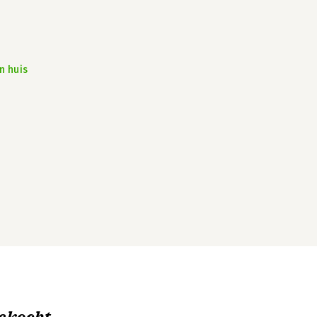
n huis
ekocht