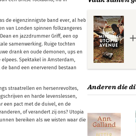
as de eigenzinnigste band ever, al heb
pen van Londen spinnen folkzangeres
t Dean en jazzdrummer Griff, een op
ikale samenwerking. Ruige tochten
nieuwe drank en oude demonen, ups en
e elpees. Spektakel in Amsterdam,
at de band een enerverend bestaan
Anderen die di
ngs straatrellen en hersenrevoltes,
ongschrijven en harde levenslessen,
ar een pact met de duivel, en de
anderen, of verandert zij ons? Utopia
unnen bereiken als we wisten waar die