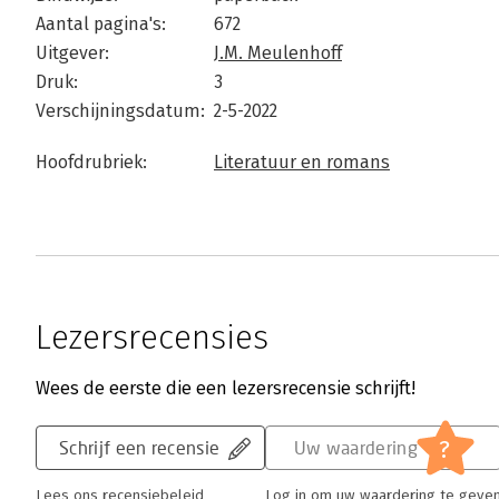
Aantal pagina's:
672
Uitgever:
J.M. Meulenhoff
Druk:
3
Verschijningsdatum:
2-5-2022
Hoofdrubriek:
Literatuur en romans
Lezersrecensies
Wees de eerste die een lezersrecensie schrijft!
?
Schrijf een recensie
Uw waardering
Lees ons recensiebeleid
Log in om uw waardering te geve