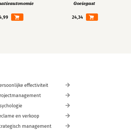
matieautonomie
Goeiegast
4,99
24,34
ersoonlijke effectiviteit
rojectmanagement
sychologie
eclame en verkoop
trategisch management