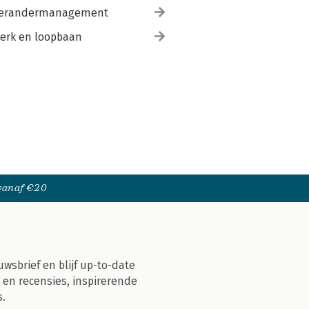
erandermanagement
erk en loopbaan
 vanaf €20
uwsbrief en blijf up-to-date
 en recensies, inspirerende
s.