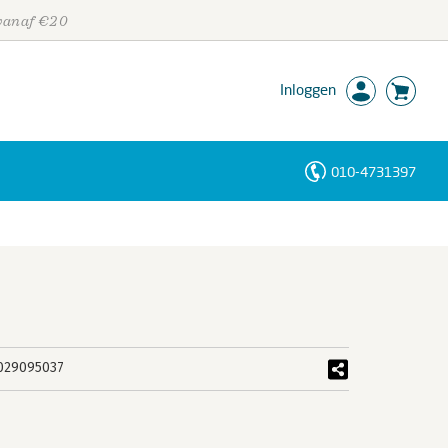
 vanaf €20
Inloggen
010-4731397
Personen
Trefwoorden
029095037