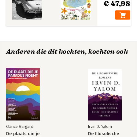
‘Een boek van Wells is altijd lekker om te lezen. Benedict
€ 47,98
Wells weet het verloren gevoel van een jonge jongen in
Berlijn goed te vangen.’ de Volkskrant over Dromer
Anderen die dit kochten, kochten ook
Clarice Gargard
Irvin D. Yalom
De plaats die je
De filosofische