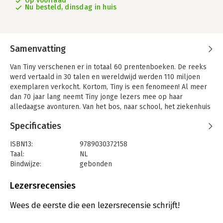
Op voorraad
Nu besteld, dinsdag in huis
Samenvatting
Van Tiny verschenen er in totaal 60 prentenboeken. De reeks
werd vertaald in 30 talen en wereldwijd werden 110 miljoen
exemplaren verkocht. Kortom, Tiny is een fenomeen! Al meer
dan 70 jaar lang neemt Tiny jonge lezers mee op haar
alledaagse avonturen. Van het bos, naar school, het ziekenhuis
of de dierentuin, Tiny is overal geweest…
Specificaties
Beleef heel wat prachtige avonturen in deze verzamelbundel.
Dit boek bevat vijf beestig leuke dierenverhalen met Tiny:
ISBN13:
9789030372158
Tiny op de boerderij
Taal:
NL
Tiny en haar vriendje de mus
Bindwijze:
gebonden
Tiny – Poeffie gaat op stap
Aantal pagina's:
108
Tiny in de natuur
Uitgever:
Casterman jeugd
Lezersrecensies
Tiny vindt een poes
Druk:
1
Verschijningsdatum:
2-8-2017
Wees de eerste die een lezersrecensie schrijft!