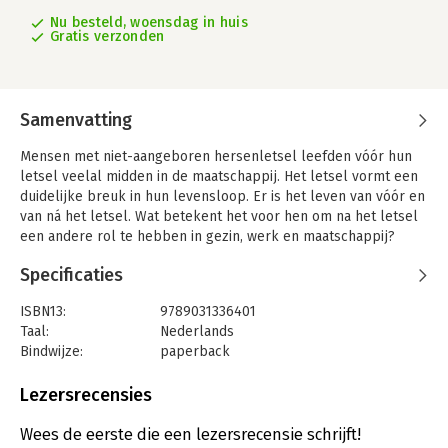
Nu besteld, woensdag in huis
Gratis verzonden
Samenvatting
Mensen met niet-aangeboren hersenletsel leefden vóór hun
letsel veelal midden in de maatschappij. Het letsel vormt een
duidelijke breuk in hun levensloop. Er is het leven van vóór en
van ná het letsel. Wat betekent het voor hen om na het letsel
een andere rol te hebben in gezin, werk en maatschappij?
Welke rol kan de sociaal-pedagogische hulpverleners bij de
Specificaties
begeleiding spelen? Inzicht in het functioneren, de oorzaken
en gevolgen van hersenletsel zijn van groot belang voor een
ISBN13:
9789031336401
respectvolle benadering.
Taal:
Nederlands
Het cahier Mensen met een niet-aangeboren hersenletsel is
Bindwijze:
paperback
geschreven voor mensen die (gaan) werken met cliënten met
Aantal pagina's:
84
een niet-aangeboren hersenletsel of die interesse hebben in
Uitgever:
Bohn Stafleu van Loghum
Lezersrecensies
deze doelgroep, in eerste instantie sociaal-pedagogische
Druk:
1
hulpverleners. Aan de orde komen het functioneren van de
Verschijningsdatum:
2-5-2006
Wees de eerste die een lezersrecensie schrijft!
hersenen, wat het begrip niet-aangeboren hersenletsel