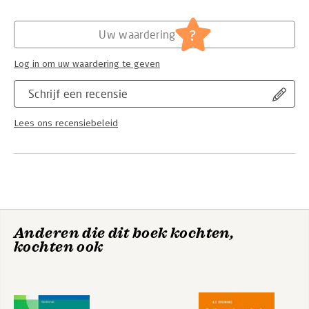
inhoudt en de gevolgen die verschillende soorten letsel
Hoofdrubriek:
Schoolboeken
kunnen veroorzaken. Ieder mens is uniek en ook het letsel en
?
de gevolgen ervan zijn dat.
Uw waardering
Log in om uw waardering te geven
Schrijf een recensie
Lees ons recensiebeleid
Anderen die dit boek kochten,
kochten ook