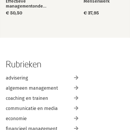
Effectieve
Mensenwerk
managementondersteuning
€ 50,50
€ 37,95
Rubrieken
advisering
algemeen management
coaching en trainen
communicatie en media
economie
financieel management