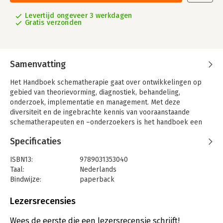
Levertijd ongeveer 3 werkdagen
Gratis verzonden
Samenvatting
Het Handboek schematherapie gaat over ontwikkelingen op
gebied van theorievorming, diagnostiek, behandeling,
onderzoek, implementatie en management. Met deze
diversiteit en de ingebrachte kennis van vooraanstaande
schematherapeuten en –onderzoekers is het handboek een
verrijking en vernieuwing van reeds bestaande boeken over
Specificaties
schematherapie.Schematherapie is oorspronkelijk als
therapievorm ontwikkeld voor patiënten met
ISBN13:
9789031353040
persoonlijkheidsproblematiek.
Taal:
Nederlands
Het is integratieve psychotherapie waarin naast het gebruik van
Bindwijze:
paperback
cognitief–gedragstherapeutische technieken en experientiële
Aantal pagina's:
354
technieken, ook veel aandacht is voor de therapeutische
Uitgever:
Bohn Stafleu van Loghum
Lezersrecensies
relatie als middel voor verandering van schema's en modi.
Druk:
1
Verschijningsdatum:
10-2-2012
Wees de eerste die een lezersrecensie schrijft!