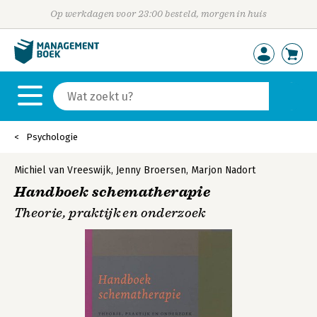
Op werkdagen voor 23:00 besteld, morgen in huis
Psychologie
Michiel van Vreeswijk
,
Jenny Broersen
,
Marjon Nadort
Handboek schematherapie
Theorie, praktijk en onderzoek