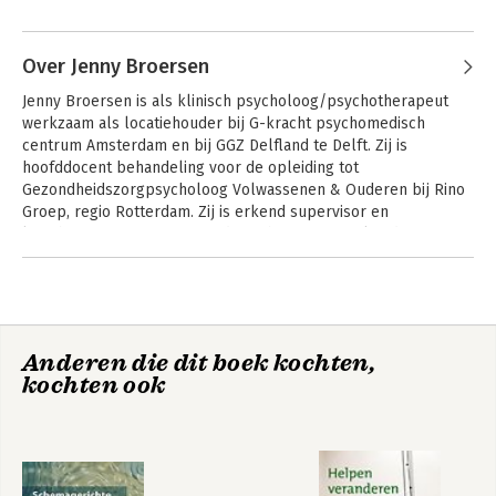
Andere boeken door Michiel van
Vreeswijk
Over Jenny Broersen
Jenny Broersen is als klinisch psycholoog/psychotherapeut 
werkzaam als locatiehouder bij G-kracht psychomedisch 
centrum Amsterdam en bij GGZ Delfland te Delft. Zij is 
hoofddocent behandeling voor de opleiding tot 
Gezondheidszorgpsycholoog Volwassenen & Ouderen bij Rino 
Groep, regio Rotterdam. Zij is erkend supervisor en 
leertherapeut cognitieve gedragstherapie en erkend 
supervisor schematherapie zowel bij het Nederlands register 
Andere boeken door Jenny
schematherapie en de International Society of Schema Therapy 
Broersen
(ISST).
Werkboek
Handleiding
kortdurende
kortdurende
Anderen die dit boek kochten,
schematherapie:
schematherapie
CGT- technieken
kochten ook