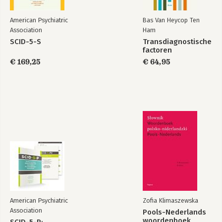
experiëntiële
technieken
American Psychiatric
Bas Van Heycop Ten
Association
Ham
Bekijk alle boeken
SCID-5-S
Transdiagnostische
factoren
€ 169,25
€ 64,95
American Psychiatric
Zofia Klimaszewska
Association
Pools-Nederlands
woordenboek