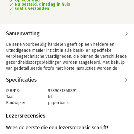
Op voorraad
Nu besteld, dinsdag in huis
Gratis verzonden
Samenvatting
De serie Voorbeeldig handelen geeft op een heldere en
uitnodigende manier inzicht in alle basis- en specifieke
verpleegtechnische vaardigheden, die binnen de verschillende
gezondheidszorgopleidingen worden aangeleerd. Met behulp
van gedetailleerde foto’s met korte instructies worden de
handelingen stapsgewijs in beeld gebracht. De methodiek van
Specificaties
Voorbeeldig handelen is opgezet volgens de algemene
protocollen binnen de zorg: voorbereiding, uitvoering en
ISBN13:
9789031368891
afronding.Het deel Basiszorg bevat 28 hoofdstukken, variërend
Taal:
NL
van handen wassen, bed opmaken tot patiënt helpen onder de
Bindwijze:
paperback
douche. Aan bod komen vaardigheden rondom: - het wassen en
Aantal pagina's:
123
aankleden van een zorgvrager- het verzorgen van het gebit-
Uitgever:
Bohn Stafleu van Loghum
Lezersrecensies
het aan- en uittrekken van steunkousen- het ondersteunen bij
Druk:
1
douchen en baden- het ondersteunen bij eten en drinken- het
Verschijningsdatum:
9-10-2014
Wees de eerste die een lezersrecensie schrijft!
meten van lichaamsgewicht en lichaamslengte- het