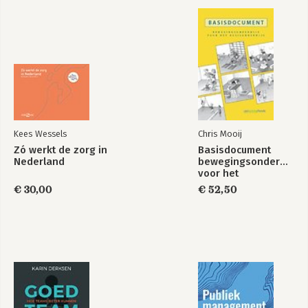
Kees Wessels
Chris Mooij
Zó werkt de zorg in
Basisdocument
Nederland
bewegingsonderwijs
voor het
basisonderwijs
€ 30,00
€ 52,50