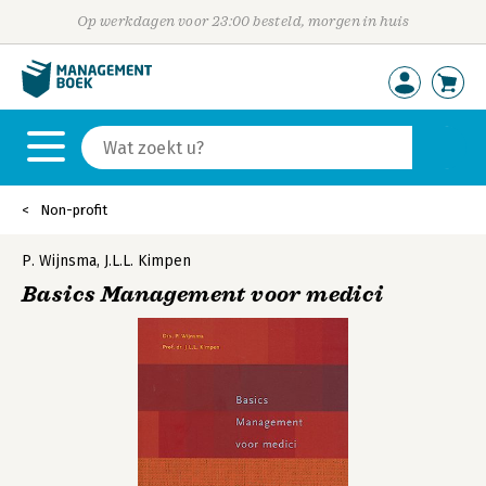
Op werkdagen voor 23:00 besteld, morgen in huis
Non-profit
P. Wijnsma
,
J.L.L. Kimpen
Basics Management voor medici