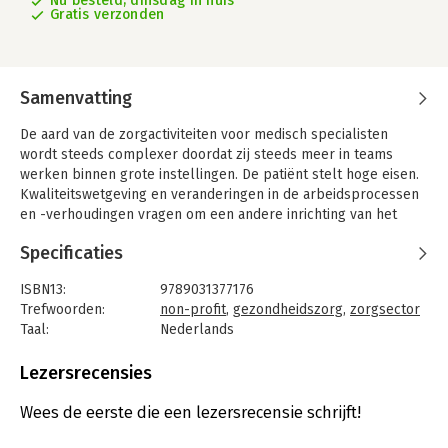
Nu besteld, dinsdag in huis
Gratis verzonden
Samenvatting
De aard van de zorgactiviteiten voor medisch specialisten
wordt steeds complexer doordat zij steeds meer in teams
werken binnen grote instellingen. De patiënt stelt hoge eisen.
Kwaliteitswetgeving en veranderingen in de arbeidsprocessen
en -verhoudingen vragen om een andere inrichting van het
werk. 'Basics management voor medici' helpt de medicus op
Specificaties
een gedegen wijze de veranderende eisen van deze tijd te
vertalen naar de eigen praktijk en rolopvatting.
ISBN13:
9789031377176
De eerste druk heeft jarenlang voorzien in een behoefte aan
Trefwoorden:
non-profit
,
gezondheidszorg
,
zorgsector
een praktisch basisboek voor medisch specialisten die iets
Taal:
Nederlands
meer wilden dan alleen een cursus volgen. Deze tweede
Bindwijze:
paperback
herziene druk is, aan de hand van opmerkingen bij gebruik en
Aantal pagina's:
189
Lezersrecensies
de nieuwste inzichten als het gaat om het geïntegreerd
Uitgever:
Bohn Stafleu van Loghum
medisch specialistisch bedrijf en veiligheidsmanagement,
Druk:
2
Wees de eerste die een lezersrecensie schrijft!
grondig herzien. Ook is de inhoud over de huidige en
Verschijningsdatum:
25-6-2012
toekomstige bekostiging aanzienlijk aangepast. Tevens heeft