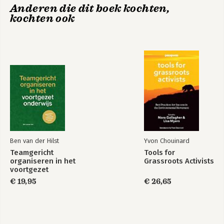
Anderen die dit boek kochten,
kochten ook
Lijst van afkortingen
Literatuur
Register
Ben van der Hilst
Yvon Chouinard
Teamgericht
Tools for
organiseren in het
Grassroots Activists
voortgezet
onderwijs
€ 19,95
€ 26,65