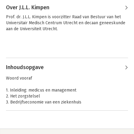
Over J.L.L. Kimpen
Prof. dr. J.L.L. Kimpen is voorzitter Raad van Bestuur van het 
Universitair Medisch Centrum Utrecht en decaan geneeskunde 
aan de Universiteit Utrecht.
Inhoudsopgave
Woord vooraf
1. Inleiding: medicus en management
2. Het zorgstelsel
3. Bedrijfseconomie van een ziekenhuis
4. De ziekenhuisorganisatie
5. De medische staf
6. Strategie en beleid
7. Management van mensen
8. Kwaliteitsmanagement