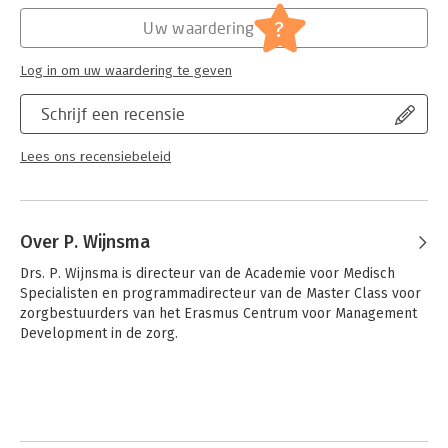
zich inmiddels een ingrijpende stelselwijziging voltrokken die
Hoofdrubriek:
Non-profit
?
zijn weerslag heeft gekregen in deze geheel herziene druk.
Uw waardering
Serie:
Medicus & Management
Log in om uw waardering te geven
Schrijf een recensie
Lees ons recensiebeleid
Over P. Wijnsma
Drs. P. Wijnsma is directeur van de Academie voor Medisch 
Specialisten en programmadirecteur van de Master Class voor 
zorgbestuurders van het Erasmus Centrum voor Management 
Development in de zorg.