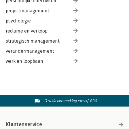
persoonlijke effectiviteit
projectmanagement
psychologie
reclame en verkoop
strategisch management
verandermanagement
werk en loopbaan
Gratis verzending vanaf €20
Klantenservice