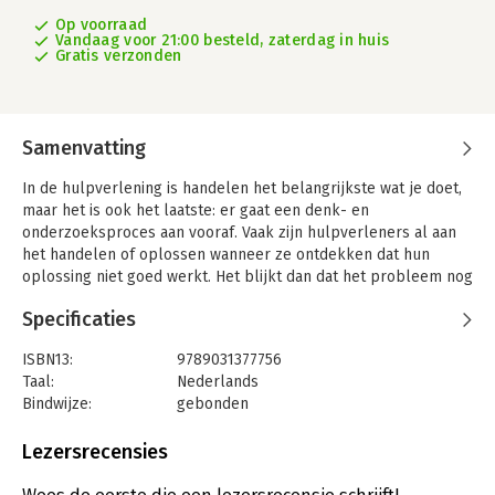
Op voorraad
Vandaag voor 21:00 besteld, zaterdag in huis
Gratis verzonden
Samenvatting
In de hulpverlening is handelen het belangrijkste wat je doet,
maar het is ook het laatste: er gaat een denk- en
onderzoeksproces aan vooraf. Vaak zijn hulpverleners al aan
het handelen of oplossen wanneer ze ontdekken dat hun
oplossing niet goed werkt. Het blijkt dan dat het probleem nog
onvoldoende is onderzocht, het handelen niet in lijn is met de
Specificaties
diagnose of dat een concrete planning ontbreekt.
Dit boek gaat over alle stappen die hulpverleners moeten
ISBN13:
9789031377756
nemen om verantwoord te handelen, volgens de zogenaamde
Taal:
Nederlands
plancyclus. De auteur bespreekt de oriëntatiefase, de
Bindwijze:
gebonden
onderzoeksfase, de planningsfase, de uitvoeringsfase en de
Aantal pagina's:
155
evaluatiefase. De stappen worden helder, concreet en
Uitgever:
Bohn Stafleu van Loghum
Lezersrecensies
geordend geformuleerd.
Druk:
2
Verschijningsdatum:
20-1-2016