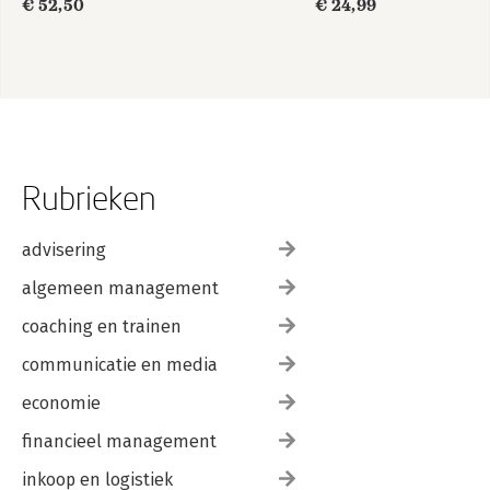
€ 52,50
€ 24,99
44. Demand supply chain management
45. Samenwerking door nieuwe technologieën
Bijlagen
Literatuur
Register
Rubrieken
advisering
algemeen management
coaching en trainen
communicatie en media
economie
financieel management
inkoop en logistiek