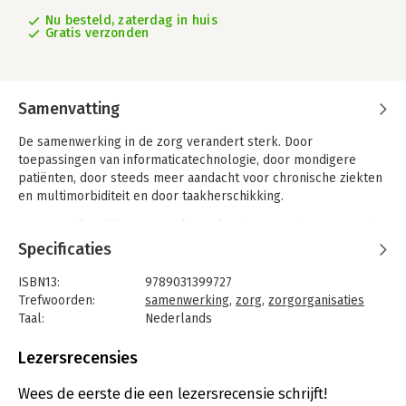
Nu besteld, zaterdag in huis
Gratis verzonden
Samenvatting
De samenwerking in de zorg verandert sterk. Door
toepassingen van informaticatechnologie, door mondigere
patiënten, door steeds meer aandacht voor chronische ziekten
en multimorbiditeit en door taakherschikking.
Samenwerken lijkt zo vanzelfsprekend, maar is het niet. In de
pers lezen we soms dat het door geen of slechte
Specificaties
samenwerking ernstig mis kan gaan. Optimale samenwerking
wil zeggen dat professionals openstaan voor wat de ander
ISBN13:
9789031399727
doet en zich bewust zijn deel uit te maken van het netwerk
Trefwoorden:
samenwerking
,
zorg
,
zorgorganisaties
rond de patiënt. Samenwerken is dus een noodzaak en kan ook
Taal:
Nederlands
veel voldoening geven.
Bindwijze:
paperback
Aantal pagina's:
315
Lezersrecensies
In vier delen in dit boek komen achtereenvolgens aan de orde:
Uitgever:
Bohn Stafleu van Loghum
noodzaak en theoretische achtergronden van samenwerken,
Druk:
1
Wees de eerste die een lezersrecensie schrijft!
praktische verbetermogelijkheden die direct toepasbaar zijn in