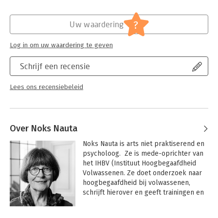
Verschijningsdatum:
19-6-2014
de praktijk, bijscholing en richtlijnontwikkeling, een
beschrijving van een twaalftal inspirerende praktijksituaties en
Hoofdrubriek:
Non-profit
?
Uw waardering
ten slotte een blik op de toekomst met aandacht voor
informatietechnologie, organisatie en bekostiging.
Log in om uw waardering te geven
Dit boek biedt handvatten om die veranderende samenwerking
en daarmee de continuïteit van zorg vorm te geven. Het is
Schrijf een recensie
geschreven voor huisartsen, medisch specialisten, artsen
ouderengeneeskunde, artsen voor verstandelijk gehandicapten
Lees ons recensiebeleid
en sociaal-geneeskundigen. En zeker ook voor
gespecialiseerde verpleegkundigen, physician assistants,
paramedici en andere zorgprofessionals.
Over Noks Nauta
Alle bijdragen van de 38 verschillende auteurs in dit boek zijn
geschreven met in gedachte de patiënt als middelpunt.
Noks Nauta is arts niet praktiserend en 
psycholoog.  Ze is mede-oprichter van 
het IHBV (Instituut Hoogbegaafdheid 
Volwassenen. Ze doet onderzoek naar 
hoogbegaafdheid bij volwassenen, 
schrijft hierover en geeft trainingen en 
workshops aan hoogbegaafden en aan 
professionals. Ze schreef diverse 