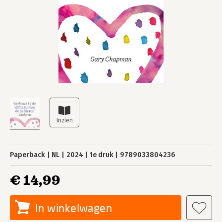
Paperback
NL
2024
1e druk
9789033804236
€ 14,99
In winkelwagen