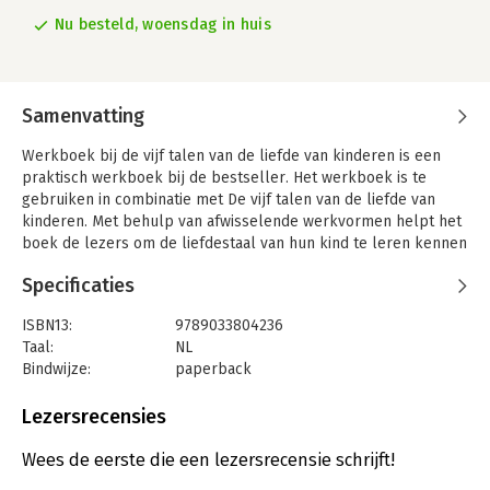
Nu besteld, woensdag in huis
Samenvatting
Werkboek bij de vijf talen van de liefde van kinderen is een
praktisch werkboek bij de bestseller. Het werkboek is te
gebruiken in combinatie met De vijf talen van de liefde van
kinderen. Met behulp van afwisselende werkvormen helpt het
boek de lezers om de liefdestaal van hun kind te leren kennen
en te leren spreken.
Specificaties
Het werkboek bevat aansprekende illustraties en voorbeelden
om direct in de praktijk te brengen. Voor individueel gebruik,
ISBN13:
9789033804236
voor stellen of voor kringgebruik.
Taal:
NL
Bindwijze:
paperback
Aantal pagina's:
128
Uitgever:
Ark Media
Lezersrecensies
Druk:
1
Verschijningsdatum:
30-6-2024
Wees de eerste die een lezersrecensie schrijft!