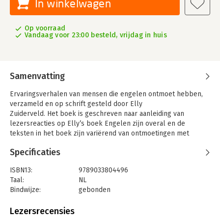
In winkelwagen
Op voorraad
Vandaag voor 23:00 besteld, vrijdag in huis
Samenvatting
Ervaringsverhalen van mensen die engelen ontmoet hebben,
verzameld en op schrift gesteld door Elly
Zuiderveld. Het boek is geschreven naar aanleiding van
lezersreacties op Elly’s boek Engelen zijn overal en de
teksten in het boek zijn variërend van ontmoetingen met
engelen in mensengedaante tot alleen als een gevoel of een
Specificaties
bijzondere uitredding. Geschreven op basis van
ervaringsverhalen uit ingezonden brieven, die Elly na
ISBN13:
9789033804496
aanvullende interviews in haar kenmerkende warme stijl heeft
Taal:
NL
uitgediept.
Bindwijze:
gebonden
Elly Zuiderveld-Nieman (1946) is de vrouwelijke helft van het
Aantal pagina's:
104
bekende zangduo ‘Elly en Rikkert’. Zij heeft voortdurend
Uitgever:
Ark Media
Lezersrecensies
liedjes en verhalen in haar hoofd die erom vragen gedeeld te
Druk:
1