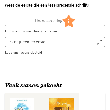
worden.
Verschijningsdatum:
1-11-2024
Wees de eerste die een lezersrecensie schrijft!
Hoofdrubriek:
Religie
?
Uw waardering
Log in om uw waardering te geven
Schrijf een recensie
Lees ons recensiebeleid
Vaak samen gekocht