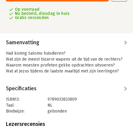
Op voorraad
Nu besteld, dinsdag in huis
Gratis verzonden
Samenvatting
Had koning Salomo huisdieren?
Wat zijn de meest bizarre wapens uit de tijd van de rechters?
Waarom moesten profeten gekke opdrachten uitvoeren?
Wat at Jezus tijdens de laatste maaltijd met zijn leerlingen?
Ontdek in dit boek de fascinerende wereld van de Bijbel!
Beleef de Bijbel staat vol landkaarten, tijdlijnen, feiten,
Specificaties
paspoorten, informatie over hoe de mensen leefden en foto’s
van historische vondsten. Prachtige illustraties brengen de
ISBN13:
9789033833809
informatie tot leven. Zo komen de bijbelverhalen heel dichtbij!
Taal:
NL
Bindwijze:
gebonden
Elk hoofdstuk begint met een tijdlijn. Zo ontdek je wanneer de
Aantal pagina's:
160
verhalen zich afspelen. Kaarten geven de verhalen een plaats,
Uitgever:
Ark Media
Lezersrecensies
laten zien waar verschillende volkeren wonen en welke reizen
Druk:
1
Bijbelse mensen maken. Informatie over opgravingen en