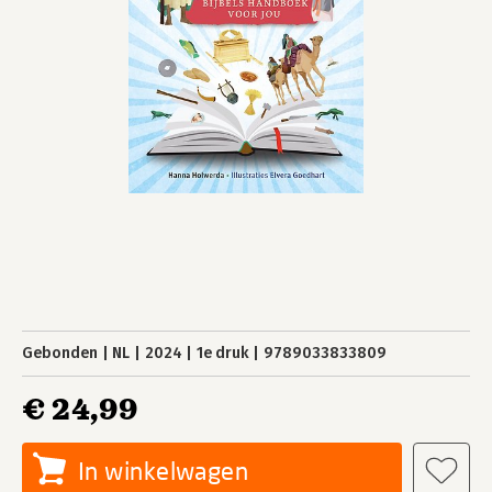
Gebonden
NL
2024
1e druk
9789033833809
€ 24,99
In winkelwagen