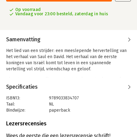
Op voorraad
Vandaag voor 23:00 besteld, zaterdag in huis
Samenvatting
Het lied van een strijder: een meeslepende hervertelling van
het verhaal van Saul en David. Het verhaal van de eerste
koningen van Israël komt tot leven in een spannende
vertelling vol strijd, vriendschap en geloof.
• krachtige hervertelling van het bijbelse verhaal van Saul en
David
Specificaties
• met toelichting op de keuzes die zijn gemaakt, bijbehorende
bijbelteksten en gespreksvragen
ISBN13:
9789033834707
• thema’s: leiderschap, geloof en strijd om de macht
Taal:
NL
• geschikt voor kinderen van 8-12 jaar
Bindwijze:
paperback
Aantal pagina's:
288
Katy Morgan is redacteur bij The Good Book Company en heeft
Uitgever:
Ark Media
Lezersrecensies
een masterdiploma in Klassieke Talen van de Universiteit van
Druk:
1
Cambridge.
Verschijningsdatum:
26-1-2026
Wees de eerste die een lezersrecensie schrijft!