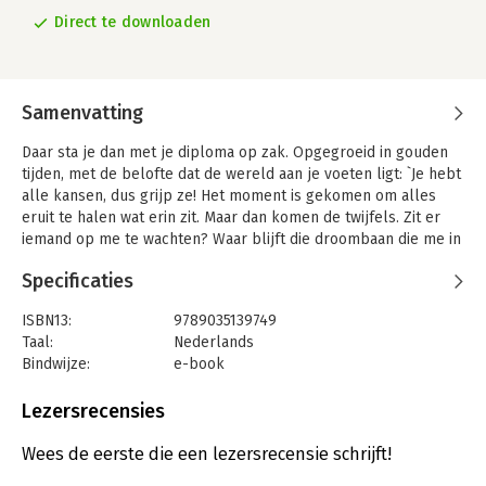
Direct te downloaden
Samenvatting
Daar sta je dan met je diploma op zak. Opgegroeid in gouden
tijden, met de belofte dat de wereld aan je voeten ligt: `Je hebt
alle kansen, dus grijp ze! Het moment is gekomen om alles
eruit te halen wat erin zit. Maar dan komen de twijfels. Zit er
iemand op me te wachten? Waar blijft die droombaan die me in
het vooruitzicht werd gesteld? Hoe val ik op tussen al die
Specificaties
anderen?
Twintigers van nu staan onder druk. Je bent wat je doet en je
ISBN13:
9789035139749
moet doen wat je leuk vindt, maar kan dat wel? En wat vinden
Taal:
Nederlands
we dan `echt leuk? De angst voor de middelmaat is groot,
Bindwijze:
e-book
zeker nu het via sociale media mogelijk is om ieders slagen in
Beveiliging:
watermerk
de gaten te houden.
Bestandsformaat:
epub
Lezersrecensies
De druk om te presteren op allerlei vlakken is voor veel
Uitgever:
Prometheus
twintigers immens geworden. Het is gemakkelijk om daardoor
Verschijningsdatum:
28-2-2013
Wees de eerste die een lezersrecensie schrijft!
gestrest te raken of te verzinken in lethargie. Stellen
twintigers zich aan en hebben ze een schop onder hun kont