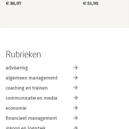
Association 2020
€ 36,97
€ 51,95
Rubrieken
advisering
algemeen management
coaching en trainen
communicatie en media
economie
financieel management
inkoop en logistiek