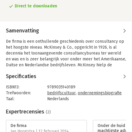
Direct te downloaden
Samenvatting
De firma is een onthullende geschiedenis over consultancy op
het hoogste niveau. McKinsey & Co., opgericht in 1926, is al
decennia het toonaangevende consultancybureau ter wereld
en was en is zeer belangrijk voor onder meer het Amerikaanse,
Duitse en Nederlandse bedrijfsleven. McKinsey hielp de
barcode ontwikkelen, en drong door tot in het Witte Huis en
Specificaties
Downing Street 10. De consultants van McKinsey & Co. hebben
een vernieuwende structuur geïntroduceerd binnen
ISBN13:
9789035140189
overheden, bedrijven en instituties die zorgde voor een
Trefwoorden:
bedrijfscultuur
,
ondernemingsbiografie
wereldwijde verspreiding van het Amerikaanse kapitalisme.
Taal:
Nederlands
Tegelijkertijd kan McKinsey worden geassocieerd met een
Bindwijze:
e-book
lange lijst grote fouten. Zo speelde de firma een opvallende
Beveiliging:
watermerk
Expertrecensies
(2)
rol bij de veelbesproken ondergang van Enron en bij de grote
Bestandsformaat:
epub
bankencrisis. En dan was er nog de zaak-Rajat Gupta, ooit
Uitgever:
Prometheus Bert Bakker
managing director van McKinsey maar nu in de gevangenis
De firma
Onder de huid van
Verschijningsdatum:
27-9-2013
wegens een schandaal rond handel met voorkennis.
machtigste advie
Jan Hoogstra | 12 februari 2014