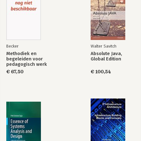
geriatrie en ouderenzorg. Daarnaast biedt het boek een
actuele bijdrage voor de sociaal agogische hulpverleners die
momenteel werkzaam zijn in sociale wijkteams en de
ouderenzorg.
Becker
Walter Savitch
Methodiek en
Absolute Java,
begeleiden voor
Global Edition
pedagogisch werk
(combi)
€ 67,50
€ 100,54