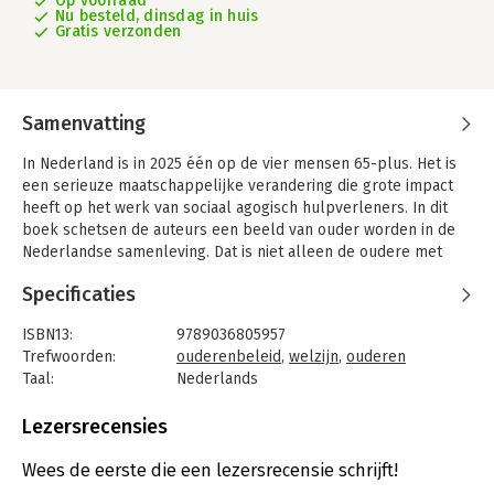
Op voorraad
Nu besteld, dinsdag in huis
Gratis verzonden
Samenvatting
In Nederland is in 2025 één op de vier mensen 65-plus. Het is
een serieuze maatschappelijke verandering die grote impact
heeft op het werk van sociaal agogisch hulpverleners. In dit
boek schetsen de auteurs een beeld van ouder worden in de
Nederlandse samenleving. Dat is niet alleen de oudere met
een rollator of het 'zwitserlevengevoel'. Dé oudere bestaat
Specificaties
niet, want de onderlinge verschillen nemen juist toe naarmate
mensen ouder worden.
ISBN13:
9789036805957
Ouderen en welzijn van nu behandelt de levensloopsociologie,
Trefwoorden:
ouderenbeleid
,
welzijn
,
ouderen
met speciale aandacht voor theoretische stromingen rond
Taal:
Nederlands
ouder worden, levensfasen en levensloopindeling, participatie
Bindwijze:
paperback
(netwerk, mantelzorg), zelfstandig wonen en mobiliteit
Aantal pagina's:
583
Lezersrecensies
(domotica). Verder gaat het boek in op levenslooppsychologie,
Uitgever:
Bohn Stafleu van Loghum
successfull ageing, de participatiesamenleving, civil society, de
Druk:
1
Wees de eerste die een lezersrecensie schrijft!
WMO, WNS, hierbij passende methodieken en de rol van de
Verschijningsdatum:
16-10-2014