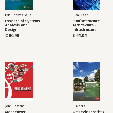
Priti Srinivas Sajja
Sjaak Laan
Essence of Systems
It Infrastructure
Analysis and
Architecture -
Design
Infrastructure
Building Blocks and
€ 90,99
€ 65,05
Concepts Third
Edition
John Bassant
E. Alders
Mensenwerk
Omgevingsrecht /