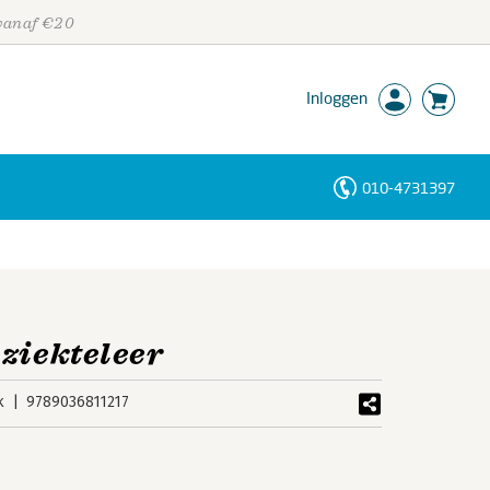
 vanaf €20
Inloggen
010-4731397
Personen
Trefwoorden
 ziekteleer
k
9789036811217