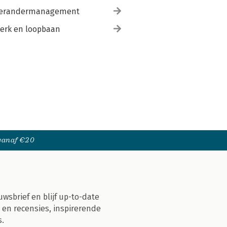
erandermanagement
erk en loopbaan
 vanaf €20
uwsbrief en blijf up-to-date
 en recensies, inspirerende
s.