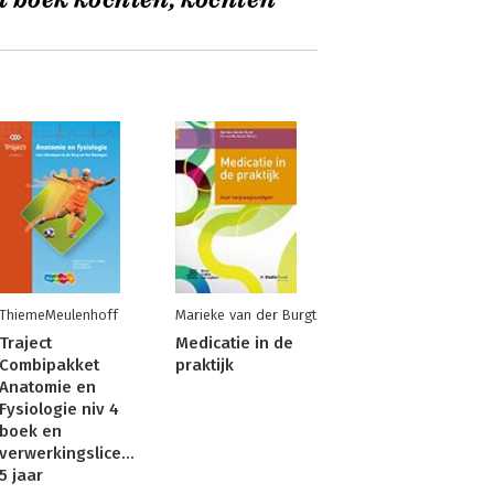
t boek kochten, kochten
ThiemeMeulenhoff
Marieke van der Burgt
Traject
Medicatie in de
Combipakket
praktijk
Anatomie en
Fysiologie niv 4
boek en
verwerkingslicentie
5 jaar