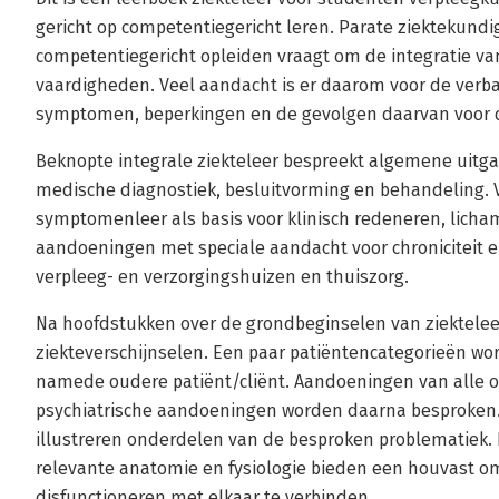
gericht op competentiegericht leren. Parate ziektekundi
competentiegericht opleiden vraagt om de integratie v
vaardigheden. Veel aandacht is er daarom voor de verb
symptomen, beperkingen en de gevolgen daarvan voor d
Beknopte integrale ziekteleer bespreekt algemene uitg
medische diagnostiek, besluitvorming en behandeling. 
symptomenleer als basis voor klinisch redeneren, licham
aandoeningen met speciale aandacht voor chroniciteit 
verpleeg- en verzorgingshuizen en thuiszorg.
Na hoofdstukken over de grondbeginselen van ziekteleer
ziekteverschijnselen. Een paar patiëntencategorieën wo
namede oudere patiënt/cliënt. Aandoeningen van alle 
psychiatrische aandoeningen worden daarna besproken.
illustreren onderdelen van de besproken problematiek.
relevante anatomie en fysiologie bieden een houvast o
disfunctioneren met elkaar te verbinden.