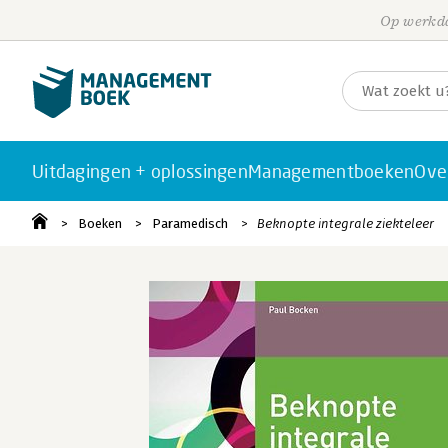
Op werkda
Uitdagingen + oplossingen
Managementboeken
Ove
Boeken
Paramedisch
Beknopte integrale ziekteleer