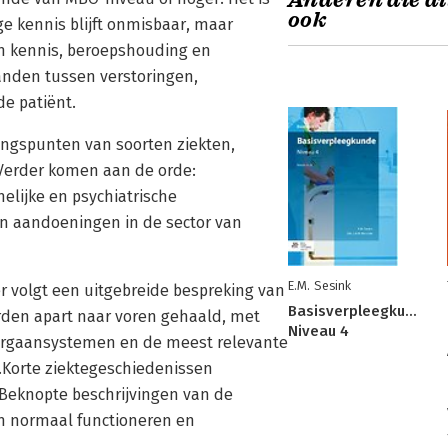
Anderen die di
ook
ge kennis blijft onmisbaar, maar
an kennis, beroepshouding en
anden tussen verstoringen,
e patiënt.
angspunten van soorten ziekten,
Verder komen aan de orde:
elijke en psychiatrische
en aandoeningen in de sector van
E.M. Sesink
 volgt een uitgebreide bespreking van
Basisverpleegkunde
rden apart naar voren gehaald, met
Niveau 4
orgaansystemen en de meest relevante
Korte ziektegeschiedenissen
 Beknopte beschrijvingen van de
m normaal functioneren en