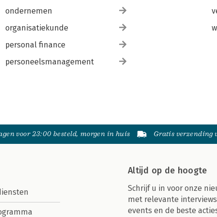
ondernemen
v
organisatiekunde
w
personal finance
personeelsmanagement
gen voor 23:00 besteld, morgen in huis
Gratis verzending
Altijd op de hoogte
Schrijf u in voor onze nie
diensten
met relevante interviews
events en de beste actie
rogramma