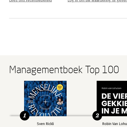
Lees ons recensiebeleid
Log in om uw waardering te geve
Managementboek Top 100
1
2
Sven Rickli
Robin Van Lohu