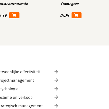
matieautonomie
Goeiegast
4,99
24,34
ersoonlijke effectiviteit
rojectmanagement
sychologie
eclame en verkoop
trategisch management