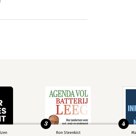
n
3
4
izen
Ron Steenkist
Ma