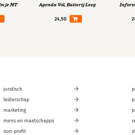
in je MT
Agenda Vol, Batterij Leeg
Infor
24,50
2
juridisch
p
leiderschap
p
marketing
p
mens en maatschappij
r
non-profit
s