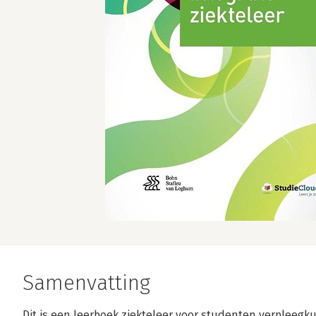
Samenvatting
Dit is een leerboek ziekteleer voor studenten verpleegk