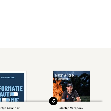
5
rtijn Aslander
Martijn Verspeek