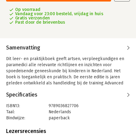
Op voorraad
Vandaag voor 23:00 besteld, vrijdag in huis
Gratis verzonden
Past door de brievenbus
Samenvatting
Dit leer- en praktijkboek geeft artsen, verpleegkundigen en
paramedici alle relevante richtlijnen en inzichten voor
spoedeisende geneeskunde bij kinderen in Nederland. Het
boek is toegankelijk en praktisch. De eerste editie is jaren
geleden ontwikkeld als handleiding bij de training Advanced
Paediatric Life Support. En inmiddels is het onmisbaar op de
Specificaties
spoedeisende hulp en kinderafdelingen van Nederlandse
ziekenhuizen. Advanced Paediatric Life Support heeft
ISBN13:
9789036827706
bovendien een prominente plaats in de kindergeneeskunde en
Taal:
Nederlands
spoedeisende geneeskunde.
Bindwijze:
paperback
Deze zesde editie is volledig geactualiseerd. Bovendien is er
Aantal pagina's:
500
een hoofdstuk toegevoegd over human factors. Advanced
Uitgever:
Bohn Stafleu van Loghum
Lezersrecensies
Paediatric Life Support is het resultaat van een internationale