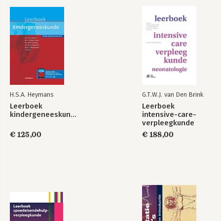
H.S.A. Heymans
G.T.W.J. van Den Brink
Leerboek
Leerboek
kindergeneeskunde
intensive-care-
verpleegkunde
neonatologie
€ 125,00
€ 188,00