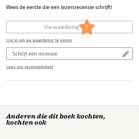
Druk:
6
samenwerking tussen de Stichting Spoedeisende Hulp bij
Verschijningsdatum:
14-3-2022
Wees de eerste die een lezersrecensie schrijft!
Kinderen en de Advanced Life Support Group uit Manchester
(UK).
Hoofdrubriek:
Geneeskunde
?
Uw waardering
Een multidisciplinaire groep van inhoudsdeskundigen heeft de
tekst aangepast op de Nederlandse praktijk. Bijvoorbeeld op
Log in om uw waardering te geven
de richtlijnen van de Nederlandse Reanimatieraad, de
Nederlandse Vereniging voor Kindergeneeskunde en andere
Schrijf een recensie
wetenschappelijke instellingen.
Lees ons recensiebeleid
Anderen die dit boek kochten,
kochten ook