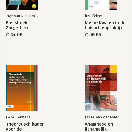
Inge van Nistelrooy
Just Eekhof
Basisboek
Kleine Kwalen in de
Zorgethiek
huisartsenpraktijk
€ 24,99
€ 99,99
J.A.M. Kerstens
J.W.M. van der Meer
Theoretisch kader
Anamnese en
voor de
lichamelijk